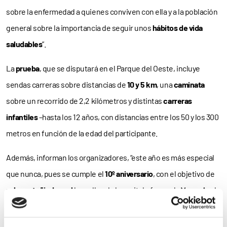
sobre la enfermedad a quienes conviven con ella y a la población
general sobre la importancia de seguir unos
hábitos de vida
saludables
”.
La
prueba
, que se disputará en el Parque del Oeste, incluye
sendas carreras sobre distancias de
10 y 5 km
, una
caminata
sobre un recorrido de 2,2 kilómetros y distintas
carreras
infantiles
–hasta los 12 años, con distancias entre los 50 y los 300
metros en función de la edad del participante.
Además, informan los organizadores, “este año es más especial
que nunca, pues se cumple el
10º aniversario
, con el objetivo de
volver a teñir de azul
las calles de la capital y formar la Marea Azul
más grande
hasta la fecha. Todo ello bajo el lema ‘Únete a la
marea azul.
Muévete por la Diabetes
’”.