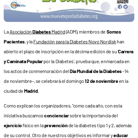
La
Asociación
Diabetes
Madrid
(ADM), miembros de
Somos
Pacientes
, y la
Fundación para la Diabetes Novo Nordisk
han
abierto el plazo de inscripción en la décima edición de su ‘
Carrera
y Caminata Popular
por la Diabetes’, prueba que, enmarcada en
los actos de conmemoración del
Día Mundial de la Diabetes
–14
de noviembre–, se celebrará el domingo
12 de noviembre
en la
ciudad de
Madrid
.
Como explican los organizadores, “como cada año, con esta
iniciativa buscamos
concienciar
sobre la importancia del
ejercicio
físico en la
prevención
de la diabetes tipo 1 y 2, además
de su control. Otro de nuestros objetivos es informar y
educar