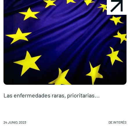
Las enfermedades raras, prioritarias...
P
24 JUNIO, 2023
DE INTERÉS
22