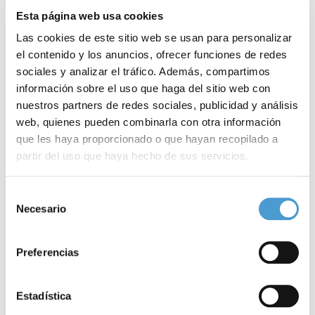
Esta página web usa cookies
Una prueba que partirá del Paseo de Camoens, lugar en el que
Las cookies de este sitio web se usan para personalizar
paralelamente se celebrará la décima edición de
ExpoDiabetes
,
el contenido y los anuncios, ofrecer funciones de redes
la mayor feria sobre diabetes en nuestro país,
abierta a todo el
sociales y analizar el tráfico. Además, compartimos
información sobre el uso que haga del sitio web con
público
con el objetivo de
informar
y educar a los asistentes
nuestros partners de redes sociales, publicidad y análisis
sobre esta enfermedad y en la que se celebrarán actividades
web, quienes pueden combinarla con otra información
educativas dirigidas a
niños y jóvenes
.
que les haya proporcionado o que hayan recopilado a
partir del uso que haya hecho de sus servicios.
El
precio
de la inscripción en la prueba hasta el 30 de junio, más
Para más información puede acceder a nuestra
política
Selección
económico y que incluye dorsal, camiseta y bolsa
de cookies
.
Necesario
de
conmemorativa, se ha establecido en
12 euros
para las carreras
consentimiento
de 10 y 5 km y la caminata, y en
7 euros
para las pruebas infantiles.
Preferencias
Para
inscribirte
pincha aquí
.
Estadística
Los organizadores han habilitado un
‘dorsal 0’
para todas