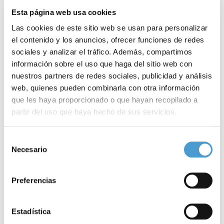
Esta página web usa cookies
Las cookies de este sitio web se usan para personalizar
el contenido y los anuncios, ofrecer funciones de redes
sociales y analizar el tráfico. Además, compartimos
información sobre el uso que haga del sitio web con
nuestros partners de redes sociales, publicidad y análisis
web, quienes pueden combinarla con otra información
que les haya proporcionado o que hayan recopilado a
partir del uso que haya hecho de sus servicios.
Asociación de pacientes Amiloidosis...
E
Para más información puede acceder a nuestra
política
Selección
de cookies
.
Necesario
de
consentimiento
Preferencias
18 MARZO, 2024
DE INTERÉS
18
Estadística