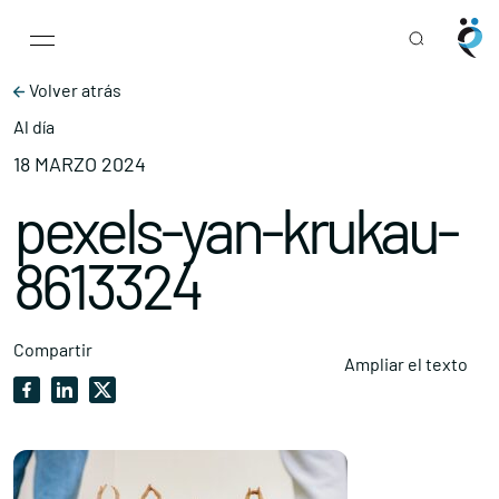
Main Navigation
Skip to content
Volver atrás
Al día
18 MARZO 2024
pexels-yan-krukau-
8613324
Compartir
Ampliar el texto