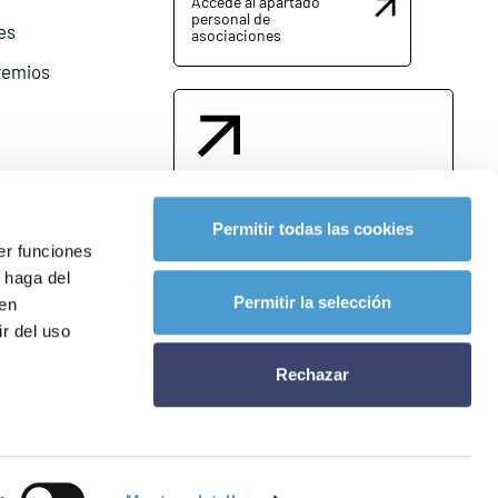
Accede al apartado
personal de
es
asociaciones
remios
Contacta con nosotros
Permitir todas las cookies
er funciones
 haga del
l
Permitir la selección
den
r del uso
Rechazar