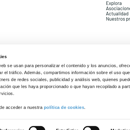
Explora
Asociacion
Actualidad
Nuestros p
ies
web se usan para personalizar el contenido y los anuncios, ofrec
ar el tráfico. Además, compartimos información sobre el uso que
Política de Privacidad
Política de Cookies
Aviso lega
tners de redes sociales, publicidad y análisis web, quienes pue
ación que les haya proporcionado o que hayan recopilado a parti
vicios.
de acceder a nuestra
política de cookies
.