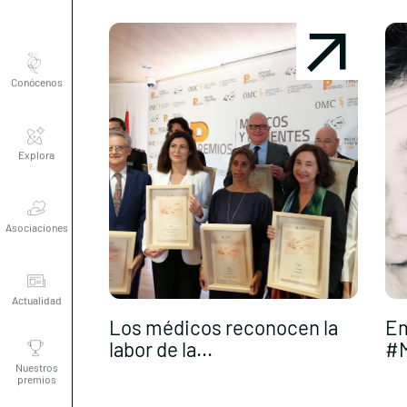
Conócenos
Explora
Asociaciones
Actualidad
Los médicos reconocen la
Em
Nuestros
labor de la...
#M
premios