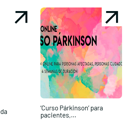
‘Curso Párkinson’ para
R
ida
pacientes,...
c