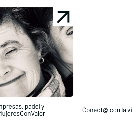
presas, pádel y
Conect@ con la v
ujeresConValor