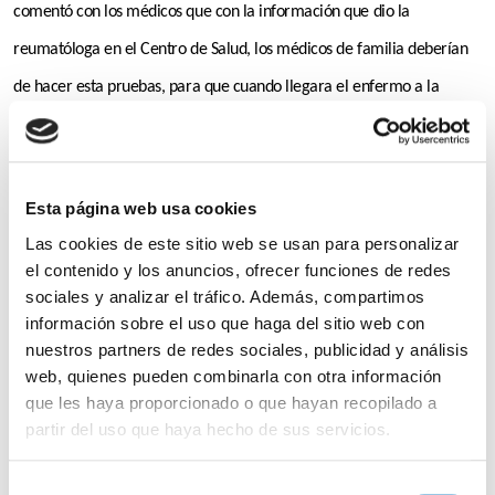
comentó con los médicos que con la información que dio la
reumatóloga en el Centro de Salud, los médicos de familia deberían
de hacer esta pruebas, para que cuando llegara el enfermo a la
consulta del reumatólogo llevara ya mucho camino andado, para que
el especialista pudiera empezar con los tratamientos lo antes posible,
porque los primeros meses son importantes para el diagnóstico de la
Esta página web usa cookies
Espondilitis Anquilosante, también los representantes de AEXPE
Las cookies de este sitio web se usan para personalizar
el contenido y los anuncios, ofrecer funciones de redes
comentaron que había enfermos que necesitaban asistencia de
sociales y analizar el tráfico. Además, compartimos
psicología, aunque la asociación tiene Psicóloga había enfermos que
información sobre el uso que haga del sitio web con
nuestros partners de redes sociales, publicidad y análisis
no podían costearse esa asistencia psicológica.
web, quienes pueden combinarla con otra información
que les haya proporcionado o que hayan recopilado a
Lo mismo médicos que los miembros de la Asociación salieron
partir del uso que haya hecho de sus servicios.
bastantes satisfechos, ya que la información fue bastante buena y
enriquecedora para todos los profesionales de la salud que asistieron
Para más información puede acceder a nuestra
política
Selección