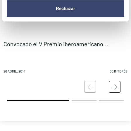
Rechazar
Convocado el V Premio iberoamericano...
C
26 ABRIL, 2014
DE INTERÉS
26