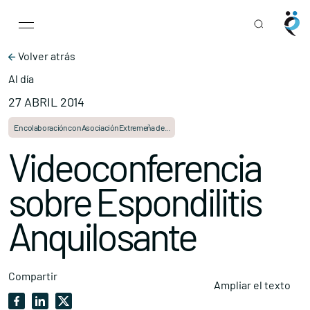
Main Navigation
Skip to content
Volver atrás
Al día
27 ABRIL 2014
En colaboración con Asociación Extremeña de...
Videoconferencia
sobre Espondilitis
Anquilosante
Compartir
Ampliar el texto