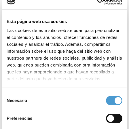
Esta página web usa cookies
Las cookies de este sitio web se usan para personalizar
el contenido y los anuncios, ofrecer funciones de redes
sociales y analizar el tráfico. Además, compartimos
información sobre el uso que haga del sitio web con
nuestros partners de redes sociales, publicidad y análisis
web, quienes pueden combinarla con otra información
que les haya proporcionado o que hayan recopilado a
partir del uso que haya hecho de sus servicios.
Para más información puede acceder a nuestra
política
Selección
de cookies
.
Necesario
de
Un nuevo decálogo recoge...
E
consentimiento
Preferencias