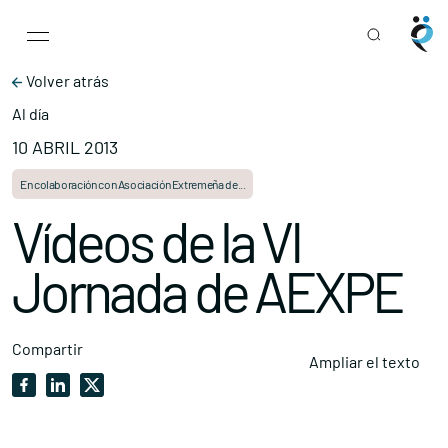
Main Navigation
Skip to content
Volver atrás
Al día
10 ABRIL 2013
En colaboración con Asociación Extremeña de...
Vídeos de la VI
Jornada de AEXPE
Compartir
Ampliar el texto