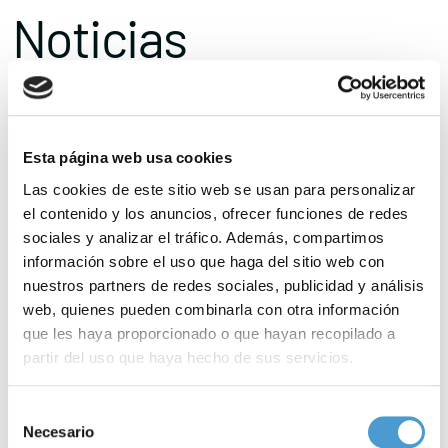
Noticias
relacionadas
Esta página web usa cookies
Las cookies de este sitio web se usan para personalizar
el contenido y los anuncios, ofrecer funciones de redes
sociales y analizar el tráfico. Además, compartimos
información sobre el uso que haga del sitio web con
nuestros partners de redes sociales, publicidad y análisis
web, quienes pueden combinarla con otra información
que les haya proporcionado o que hayan recopilado a
partir del uso que haya hecho de sus servicios.
Para más información puede acceder a nuestra
política
Selección
de cookies
.
Necesario
de