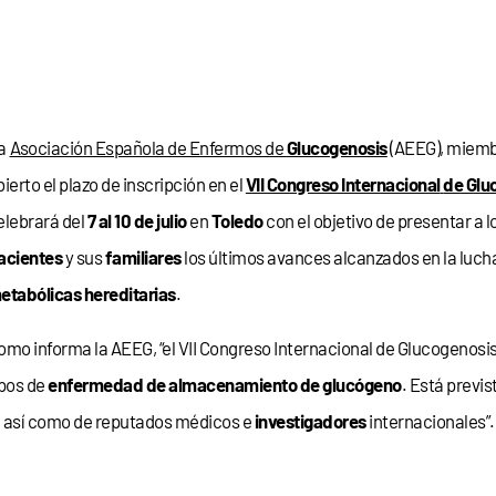
a
Asociación Española de Enfermos de
Glucogenosis
(AEEG), miem
bierto el plazo de inscripción en el
VII Congreso Internacional
de Glu
elebrará del
7 al 10 de julio
en
Toledo
con el objetivo de presentar a l
acientes
y sus
familiares
los últimos avances alcanzados en la luch
etabólicas hereditarias
.
omo informa la AEEG, “el VII Congreso Internacional de Glucogenosi
ipos de
enfermedad de almacenamiento de glucógeno
. Está previs
 así como de reputados médicos e
investigadores
internacionales”.