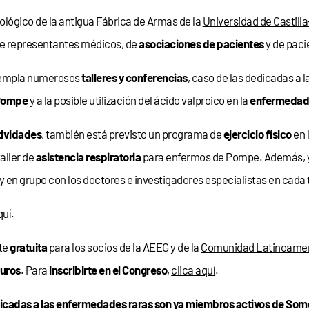
lógico de la antigua Fábrica de Armas de la
Universidad de Castil
ón de representantes médicos, de
asociaciones de pacientes
y de paci
templa numerosos
talleres y conferencias
, caso de las dedicadas a
Pompe
y a la posible utilización del ácido valproico en la
enfermedad
tividades
, también está previsto un programa de
ejercicio físico
en 
aller de
asistencia respiratoria
para enfermos de Pompe. Además, y 
y en grupo con los doctores e investigadores especialistas en cada 
quí
.
nte
gratuita
para los socios de la AEEG y de la
Comunidad Latinoamer
euros
. Para
inscribirte en el Congreso
,
clica aquí
.
icadas a las enfermedades raras
son ya miembros activos de Somo