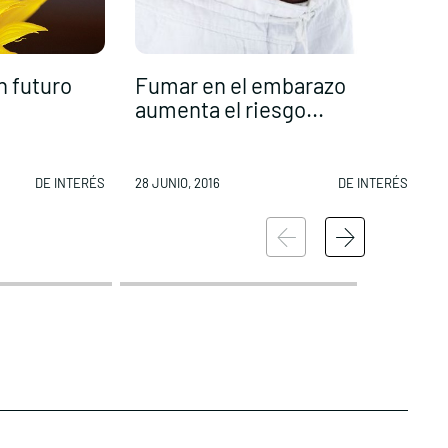
n futuro
Fumar en el embarazo
J
aumenta el riesgo...
p
DE INTERÉS
28 JUNIO, 2016
DE INTERÉS
2