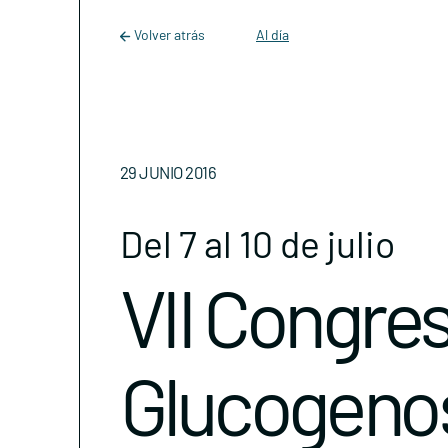
Main Navigation
Skip to content
Volver atrás
Al día
29 JUNIO 2016
Del 7 al 10 de julio
VII Congres
Glucogenos