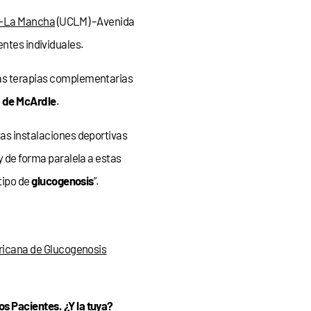
la-La Mancha
(UCLM) –Avenida
entes individuales.
 las terapias complementarias
 de McArdle
.
las instalaciones deportivas
de forma paralela a estas
tipo de
glucogenosis
”.
icana de Glucogenosis
s Pacientes. ¿Y la tuya?