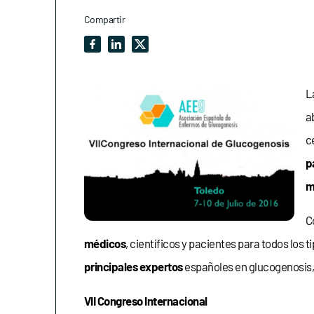
Compartir
L
a
c
p
m
C
médicos
, científicos y pacientes para todos los t
principales expertos
españoles en glucogenosis,
VII Congreso Internacional