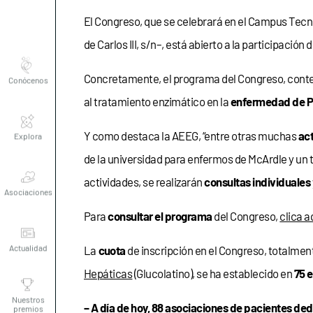
El Congreso, que se celebrará en el Campus Tecno
de Carlos III, s/n–, está abierto a la participaci
Conócenos
Concretamente, el programa del Congreso, con
al tratamiento enzimático en la
enfermedad de 
Explora
Y como destaca la AEEG, “entre otras muchas
ac
de la universidad para enfermos de McArdle y un t
Asociaciones
actividades, se realizarán
consultas individuales
Para
consultar el programa
del Congreso,
clica a
Actualidad
La
cuota
de inscripción en el Congreso, totalme
Hepáticas
(Glucolatino), se ha establecido en
75 
Nuestros
premios
– A día de hoy,
88 asociaciones de pacientes ded