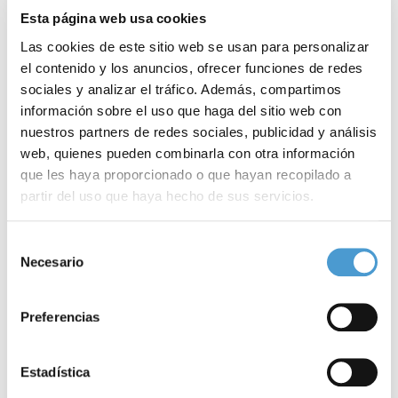
Concretamente, el programa de la Jornada contempla el
Esta página web usa cookies
desarrollo de las conferencias ‘
Afectaciones oculares
en Lupus’,
Las cookies de este sitio web se usan para personalizar
‘
Vitamina D y piel
’ y ‘
Embarazo
y Lupus’.
el contenido y los anuncios, ofrecer funciones de redes
sociales y analizar el tráfico. Además, compartimos
Para
consultar el programa
de la Jornada,
clica aquí
.
información sobre el uso que haga del sitio web con
nuestros partners de redes sociales, publicidad y análisis
– A día de hoy,
18 asociaciones de pacientes dedicadas al
web, quienes pueden combinarla con otra información
lupus
son ya miembros activos de Somos Pacientes. ¿Y la tuya?
que les haya proporcionado o que hayan recopilado a
partir del uso que haya hecho de sus servicios.
Noticias
Para más información puede acceder a nuestra
política
Selección
de cookies
.
Necesario
de
relacionadas
consentimiento
Preferencias
Estadística