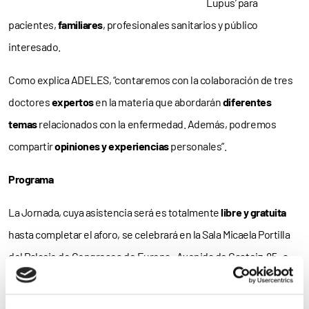
Lupus’ para
pacientes,
familiares
, profesionales sanitarios y público
interesado.
Como explica ADELES, “contaremos con la colaboración de tres
doctores
expertos
en la materia que abordarán
diferentes
temas
relacionados con la enfermedad. Además, podremos
compartir
opiniones y experiencias
personales”.
Programa
La Jornada, cuya asistencia será es totalmente
libre y
gratuita
hasta completar el aforo, se celebrará en la Sala Micaela Portilla
del Palacio de Congresos de Europa –Avenida de Gasteiz, 85– a
partir de las
10:45 horas
.