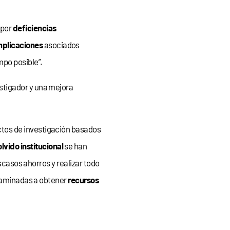
 por
deficiencias
mplicaciones
asociados
mpo posible”.
tigador y una mejora
ctos de investigación basados
olvido institucional
se han
scasos ahorros y realizar todo
ncaminadas a obtener
recursos