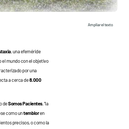
Ampliar el texto
Ataxia
, una efeméride
 el mundo con el objetivo
aracterizado por una
fecta a cerca de
8.000
o de
Somos Pacientes
, “la
ose como un
temblor
en
ientos precisos, o como la