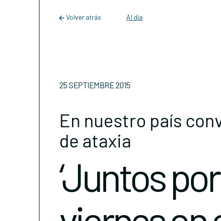
Main Navigation
Skip to content
Volver atrás
Al día
25 SEPTIEMBRE 2015
En nuestro país conv
de ataxia
‘Juntos por 
viernes en 