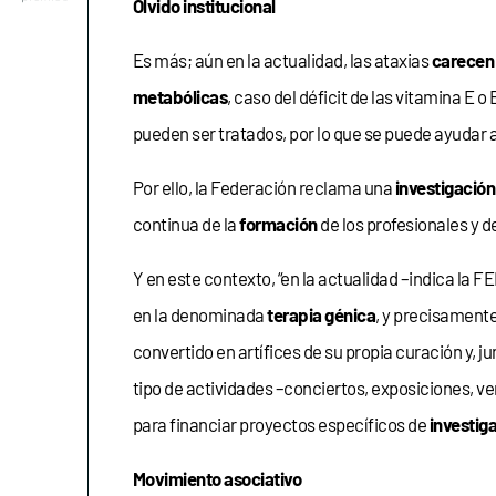
Olvido institucional
Es más; aún en la actualidad, las ataxias
carecen
metabólicas
, caso del déficit de las vitamina E
pueden ser tratados, por lo que se puede ayudar 
Por ello, la Federación reclama una
investigación
continua de la
formación
de los profesionales y de
Y en este contexto, “en la actualidad –indica la
en la denominada
terapia génica
, y precisament
convertido en artífices de su propia curación y, j
tipo de actividades –conciertos, exposiciones, v
para financiar proyectos específicos de
investig
Movimiento asociativo