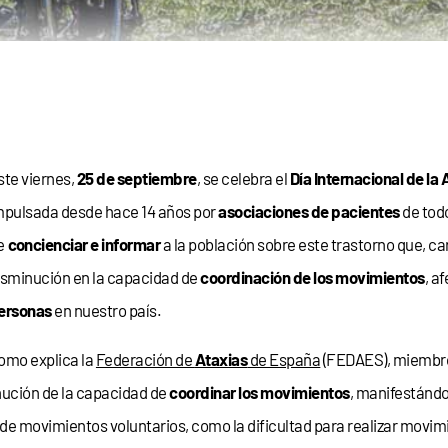
ste viernes,
25 de septiembre
, se celebra el
Día Internacional de la 
mpulsada desde hace 14 años por
asociaciones de pacientes
de todo
e
concienciar e informar
a la población sobre este trastorno que, c
isminución en la capacidad de
coordinación de los movimientos
, a
ersonas
en nuestro país.
omo explica la
Federación de
Ataxias
de España
(FEDAES), miembr
inución de la capacidad de
coordinar los movimientos
, manifestánd
n de movimientos voluntarios, como la dificultad para realizar movim