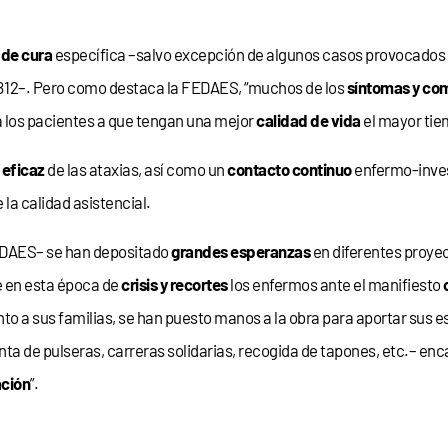
 de cura
específica –salvo excepción de algunos casos provocados
 o B12–. Pero como destaca la FEDAES, “muchos de los
síntomas y co
a los pacientes a que tengan una mejor
calidad de vida
el mayor tie
 eficaz
de las ataxias, así como un
contacto continuo
enfermo-inves
 la calidad asistencial.
 FEDAES– se han depositado
grandes esperanzas
en diferentes proye
e en esta época de
crisis y recortes
los enfermos ante el manifiesto
unto a sus familias, se han puesto manos a la obra para aportar sus e
enta de pulseras, carreras solidarias, recogida de tapones, etc.– e
ación
”.