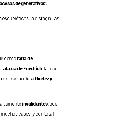
ocesos degenerativos
”.
squeléticas, la disfagia, las
ende como
falta de
la
ataxia de Friedrich
, la más
oordinación de la
fluidez y
y altamente
invalidantes
, que
muchos casos, y con total