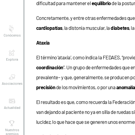
dificultad para mantener el
equilibrio
de la postur
Concretamente, y entre otras enfermedades que pu
Conócenos
cardiopatías
, la distonía muscular, la
diabetes
, l
Ataxia
Explora
El término ‘ataxia’, como indica la FEDAES, “prov
coordinación
”. Un grupo de enfermedades que en
Asociaciones
prevalente– y que, generalmente, se producen po
precisión
de los movimientos, o por una
anomalí
Actualidad
El resultado es que, como recuerda la Federació
van dejando al paciente no ya en silla de ruedas si
Nuestros
premios
lucidez, lo que hace que se generen unos enorm