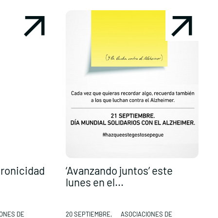
cronicidad
‘Avanzando juntos’ este
E
lunes en el...
p
IONES DE
20 SEPTIEMBRE,
ASOCIACIONES DE
1