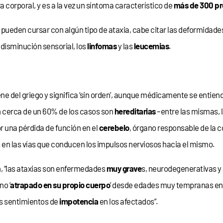
a corporal, y es a la vez un síntoma característico de
más de
300 pr
eden cursar con algún tipo de ataxia, cabe citar las deformidades e
a disminución sensorial, los
linfomas
y las
leucemias
.
iene del griego y significa ‘sin orden’, aunque médicamente se enti
 cerca de un 60% de los casos son
hereditarias
–entre las mismas, 
r una pérdida de función en el
cerebelo
, órgano responsable de la c
a
en las vías que conducen los impulsos nerviosos hacia el mismo.
n, “las ataxias son enfermedades
muy grave
s, neurodegenerativas 
no ‘
atrapado en su propio cuerpo
’ desde edades muy tempranas en 
es sentimientos de
impotencia
en los afectados”.