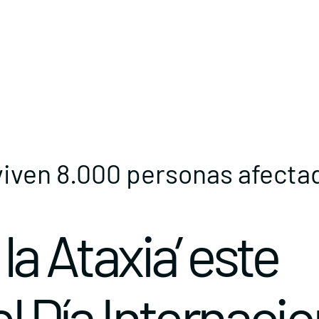
iven 8.000 personas afectada
la Ataxia’ este
el Día Internacio