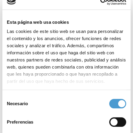
Esta página web usa cookies
Las cookies de este sitio web se usan para personalizar
el contenido y los anuncios, ofrecer funciones de redes
sociales y analizar el tráfico. Además, compartimos
información sobre el uso que haga del sitio web con
nuestros partners de redes sociales, publicidad y análisis
web, quienes pueden combinarla con otra información
que les haya proporcionado o que hayan recopilado a
partir del uso que haya hecho de sus servicios.
Para más información puede acceder a nuestra
política
Selección
de cookies
.
Necesario
de
Investigando nos transformamos
A
consentimiento
Preferencias