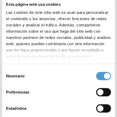
Esta página web usa cookies
Las cookies de este sitio web se usan para personalizar
el contenido y los anuncios, ofrecer funciones de redes
sociales y analizar el tráfico. Además, compartimos
información sobre el uso que haga del sitio web con
nuestros partners de redes sociales, publicidad y análisis
web, quienes pueden combinarla con otra información
que les haya proporcionado o que hayan recopilado a
partir del uso que haya hecho de sus servicios.
Premios Somos Pacientes: última semana...
C
Para más información puede acceder a nuestra
política
Selección
de cookies
.
Necesario
de
consentimiento
14 NOVIEMBRE, 2022
ASOCIACIONES DE PACIENTES
14
Preferencias
Estadística