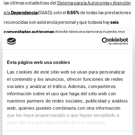
las últimas estadísticas del
Sistema para la Autonomía y Atención
a la
Dependencia
(SAAD), solo el
0,55%
de todas las prestaciones
reconocidas son asistencia personal y que todavía hay
seis
comunidades autónomas
donde ninguna persona cuenta con
este
derecho
.
Llamamiento
Esta página web usa cookies
A día de hoy, los principales
factores
que impiden desarrollar la
Las cookies de este sitio web se usan para personalizar
el contenido y los anuncios, ofrecer funciones de redes
autonomía personal son la falta de
accesibilidad
, de acceso a
sociales y analizar el tráfico. Además, compartimos
recursos económicos
que posibiliten independencia
información sobre el uso que haga del sitio web con
económica, de
apoyos
para vivir autónomamente, y del
nuestros partners de redes sociales, publicidad y análisis
web, quienes pueden combinarla con otra información
desarrollo de la figura de la asistencia personal y de otros
que les haya proporcionado o que hayan recopilado a
recursos y prestaciones que fomentan la
vida independiente
.
partir del uso que haya hecho de sus servicios.
Como refiere COCEMFE, “teniendo en cuenta que
una de cada