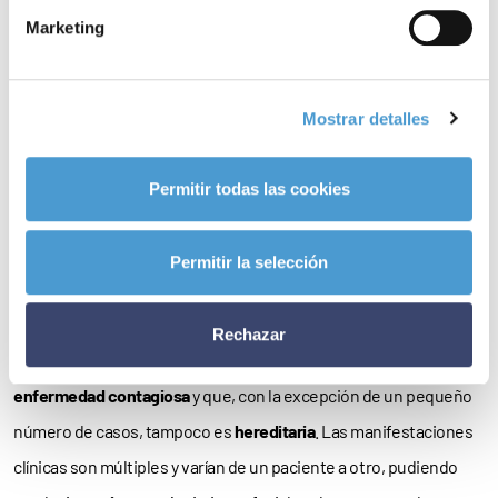
Para
más información
(en inglés) sobre el Día Internacional,
clica
Marketing
aquí
.
Mastocitosis
Mostrar detalles
Las mastocitosis son un grupo de
enfermedades raras que
, si
Permitir todas las cookies
bien pueden afectar a distintos órganos –entre otros, los
huesos, el hígado, el bazo y tracto gastrointestinal–, se
Permitir la selección
caracteriza fundamentalmente por la presencia de
lesiones
cutáneas
de color rojo-violáceo.
Rechazar
Como explica la AEDM, “hay que señalar que
no se trata de una
enfermedad contagiosa
y que, con la excepción de un pequeño
número de casos, tampoco es
hereditaria
. Las manifestaciones
clínicas son múltiples y varían de un paciente a otro, pudiendo