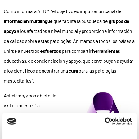
Como informa la AEDM, “el objetivo es impulsar un canal de
información multilingüe
que facilite la búsqueda de
grupos de
apoyo
a los afectados a nivel mundial y proporcione información
de calidad sobre estas patologías. Animamos a todos los países a
unirse a nuestros
esfuerzos
para compartir
herramientas
educativas, de concienciación y apoyo, que contribuyan a ayudar
a los científicos a encontrar una
cura
para las patologías
mastocitarias”.
Asimismo, y con objeto de
visibilizar este Día
Internacional, las asociaciones
han diseñado un
logo
que “nos
recuerda –indica la AEDM– a