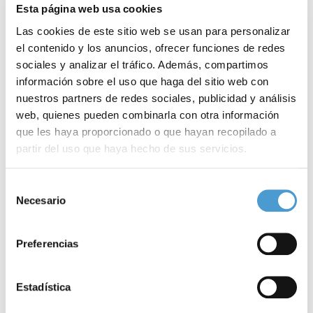
Esta página web usa cookies
nuestros mastocitos y su
Las cookies de este sitio web se usan para personalizar
desgranulación
, un logo que
el contenido y los anuncios, ofrecer funciones de redes
conciencie sobre la necesidad
sociales y analizar el tráfico. Además, compartimos
de una
mayor investigación
información sobre el uso que haga del sitio web con
nuestros partners de redes sociales, publicidad y análisis
para avanzar hacia mejores
web, quienes pueden combinarla con otra información
tratamientos”. Un logo, asimismo, de color
púrpura
, que
que les haya proporcionado o que hayan recopilado a
representa el color de las tinciones que utilizan los
partir del uso que haya hecho de sus servicios.
investigadores para llevar a cabo sus
estudios
sobre estas
Para más información puede acceder a nuestra
política
Selección
patologías.
de cookies
.
Necesario
de
consentimiento
Es más; junto al logo, la efeméride también cuenta con un
lazo
Preferencias
púrpura en el que se representan las
manchas
,
urticarias
y/o
erupciones
con las que deben
convivir
la mayoría de pacientes
Estadística
con mastocitosis y enfermedades mastocitarias.