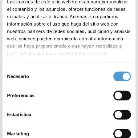
Las cookies de este sitio web se usan para personalizar
el contenido y los anuncios, ofrecer funciones de redes
sociales y analizar el tráfico. Además, compartimos
información sobre el uso que haga del sitio web con
nuestros partners de redes sociales, publicidad y análisis
web, quienes pueden combinarla con otra información
que les haya proporcionado o que hayan recopilado a
Tecnología: ¿cómo fomentar un uso...
S
partir del uso que haya hecho de sus servicios.
Para más información puede acceder a nuestra
política
Selección
de cookies
.
Necesario
de
07 SEPTIEMBRE, 2020
DE INTERÉS
0
consentimiento
Preferencias
Estadística
Marketing