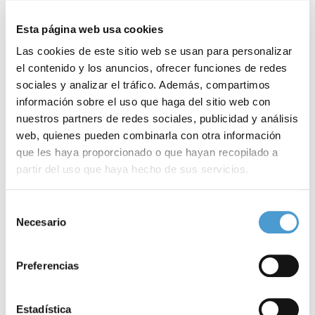
Esta página web usa cookies
Las cookies de este sitio web se usan para personalizar
el contenido y los anuncios, ofrecer funciones de redes
sociales y analizar el tráfico. Además, compartimos
información sobre el uso que haga del sitio web con
nuestros partners de redes sociales, publicidad y análisis
web, quienes pueden combinarla con otra información
que les haya proporcionado o que hayan recopilado a
partir del uso que haya hecho de sus servicios.
Para más información puede acceder a nuestra
política
Selección
Priorizar la capacidad profesional y el...
G
de cookies
.
Necesario
de
consentimiento
Preferencias
27 NOVIEMBRE, 2019
DE INTERÉS
27
Estadística