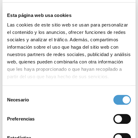
Esta página web usa cookies
Las cookies de este sitio web se usan para personalizar
el contenido y los anuncios, ofrecer funciones de redes
sociales y analizar el tráfico. Además, compartimos
información sobre el uso que haga del sitio web con
nuestros partners de redes sociales, publicidad y análisis
web, quienes pueden combinarla con otra información
que les haya proporcionado o que hayan recopilado a
partir del uso que haya hecho de sus servicios.
Para más información puede acceder a nuestra
política
Selección
Diabetes y COVID-19: cuando dos...
M
de cookies
.
Necesario
de
consentimiento
Preferencias
12 JUNIO, 2020
ASOCIACIONES DE PACIENTES
12
Estadística