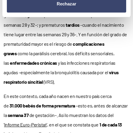
Rechazar
produce antes de la semana 28 de
gestación–;
grandes
prematuros –cuando se produce entre las
semanas 28 y 32–; y prematuros
tardíos
–cuando el nacimiento
tiene lugar entre las semanas 29 y 36–. Y en función del grado de
prematuridad mayor es el riesgo de
complicaciones
graves
como la parálisis cerebral, los déficits sensoriales,
las
enfermedades crónicas
y las infecciones respiratorias
agudas –especialmente la bronquiolitis causada por el
virus
respiratorio sincitial
(VRS).
En este contexto, cada año nacen en nuestro país cerca
de
31.000 bebés de forma prematura
–esto es, antes de alcanzar
la
semana 37
de gestación–. Así lo muestran los datos del
‘
Informe Euro-Peristat
’, en el que se constata que
1 de cada 13