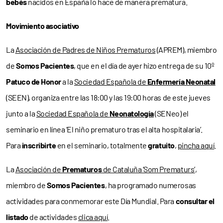
bebés
nacidos en España lo hace de manera prematura.
Movimiento asociativo
La
Asociación de Padres de Niños Prematuros
(APREM), miembro
de
Somos Pacientes
, que en el día de ayer hizo entrega de su 10º
Patuco de Honor
a la
Sociedad Española de
Enfermería Neonatal
(SEEN), organiza entre las 18:00 y las 19:00 horas de este jueves
junto a la
Sociedad Española de
Neonatología
(SENeo) el
seminario en línea ‘El niño prematuro tras el alta hospitalaria’.
Para
inscribirte
en el seminario, totalmente
gratuito
,
pincha aquí
.
La
Asociación de
Prematuros
de Cataluña ‘Som Prematurs’
,
miembro de
Somos Pacientes
, ha programado numerosas
actividades para conmemorar este Día Mundial. Para
consultar el
listado
de actividades
clica aquí
.