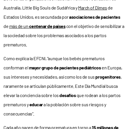
Australia, Little Big Souls de Sudáfrica y
March of Dimes
de
Estados Unidos, es secundada por
asociaciones de pacientes
de
más de un
centenar de países
con el objetivo de sensibilizar a
la sociedad sobre los problemas asociados a los partos
prematuros.
Como explica la EFCNI, “aunque los bebés prematuros
conforman el
mayor grupo de pacientes pediátricos
en Europa,
sus intereses y necesidades, así como los de sus
progenitores
,
raramente se articulan públicamente. Este Día Mundial busca
elevar la conciencia sobre los
desafíos
que rodean a los partos
prematuros y
educar
a la población sobre sus riesgos y
consecuencias”.
Cada año nacen de forma prematura en torno a
15 millones de