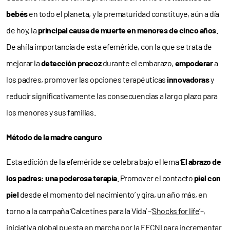
bebés
en todo el planeta, y la prematuridad constituye, aún a día
de hoy, la
principal causa de muerte
en menores de cinco años
.
De ahí la importancia de esta efeméride, con la que se trata de
mejorar la
detección precoz
durante el embarazo,
empoderar
a
los padres, promover las opciones terapéuticas
innovadoras
y
reducir significativamente las consecuencias a largo plazo para
los menores y sus familias.
Método de la madre canguro
Esta edición de la efeméride se celebra bajo el lema ‘
El abrazo de
los padres: una poderosa terapia
. Promover el contacto
piel con
piel
desde el momento del nacimiento’ y gira, un año más, en
torno a la campaña ‘Calcetines para la Vida’ –‘
Shocks for life
’–,
iniciativa global puesta en marcha por la EFCNI para incrementar