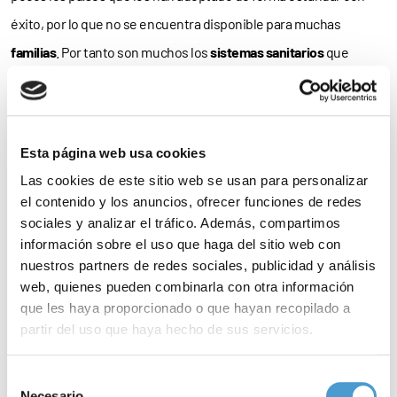
éxito, por lo que no se encuentra disponible para muchas
familias
. Por tanto son muchos los
sistemas sanitarios
que
necesitan trasladar esta evidencia a la práctica clínica, lo que
requiere un
cambio de paradigma
del modelo de cuidado
neonatal ‘clásico’, en el que
se separa al bebé
de la madre, sobre
Esta página web usa cookies
todo en los casos en los que el neonato es muy pequeño o está
Las cookies de este sitio web se usan para personalizar
demasiado
enfermo
”.
el contenido y los anuncios, ofrecer funciones de redes
sociales y analizar el tráfico. Además, compartimos
En definitiva, y a través del método de la madre canguro, se
información sobre el uso que haga del sitio web con
presenta “una
visión
en la que las
madres, neonatos y familias
nuestros partners de redes sociales, publicidad y análisis
web, quienes pueden combinarla con otra información
conforman un centro
inseparable
en torno al cual se organiza
que les haya proporcionado o que hayan recopilado a
toda la prestación de
servicios materno-infantiles
”, concluye la
partir del uso que haya hecho de sus servicios.
EFCNI.
Para más información puede acceder a nuestra
política
Selección
Los
neonatos prematuros
presentan, en comparación con los
de cookies
.
Necesario