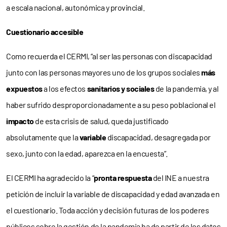
a escala nacional, autonómica y provincial.
Cuestionario accesible
Como recuerda el CERMI, “al ser las personas con discapacidad
junto con las personas mayores uno de los grupos sociales
más
expuestos
a los efectos
sanitarios y sociales
de la pandemia, y al
haber sufrido desproporcionadamente a su peso poblacional el
impacto
de esta crisis de salud, queda justificado
absolutamente que la
variable
discapacidad, desagregada por
sexo, junto con la edad, aparezca en la encuesta”.
El CERMI ha agradecido la “
pronta respuesta
del INE a nuestra
petición de incluir la variable de discapacidad y edad avanzada en
el cuestionario. Toda acción y decisión futuras de los poderes
públicos sobre la gestión de la pandemia ha de partir de los datos