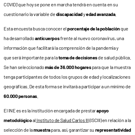
COVID)’ que hoy se pone en marcha tendrá en cuenta en su
cuestionario la variable de
discapacidad
y
edad avanzada
.
Esta encuesta busca conocer el
porcentaje de la población
que
ha desarrollado
anticuerpos
frente al nuevo coronavirus, una
información que facilitará la comprensión de la pandemia y
que será importante para la
toma de decisiones
de salud pública.
Se han seleccionado
más de 36.000 hogares
para que la muestra
tenga participantes de todos los grupos de edad y localizaciones
geográficas. De esta forma se invitará a participar a un mínimo de
60.000 personas
.
El INE es es la institución encargada de prestar
apoyo
metodológico
al
Instituto de Salud Carlos III
(ISCIII) en relación a la
selección de la
muestra
para, así, garantizar su
representatividad