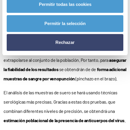
Permitir todas las cookies
familia.
La sensibilidad de esta prueba, que sólo requiere de un pinchazo
Permitir la selección
en el dedo, se estima que es superior al 80%, pero esta
información relativa a su
precisión diagnóstica
se ha obtenido en
Rechazar
grupos muy concretos de pacientes y se desconoce si puede
extrapolarse al conjunto de la población. Por tanto, para
asegurar
la fiabilidad de los resultados
se obtendrán de de
forma adicional
muestras de sangre por venopunción
(pinchazo en el brazo).
El análisis de las muestras de suero se hará usando técnicas
serológicas más precisas. Gracias a estas dos pruebas, que
combinan diferentes niveles de precisión, se obtendrá una
estimación poblacional de la presencia de anticuerpos del virus
.