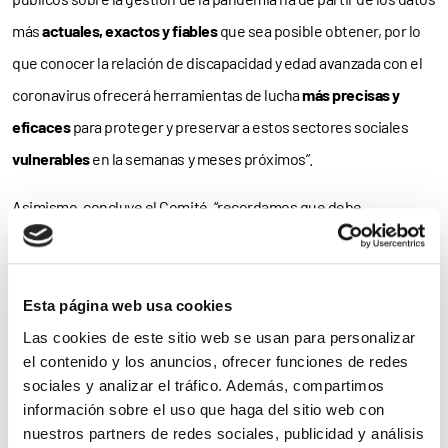
más
actuales, exactos y fiables
que sea posible obtener, por lo
que conocer la relación de discapacidad y edad avanzada con el
coronavirus ofrecerá herramientas de lucha
más precisas y
eficaces
para proteger y preservar a estos sectores sociales
vulnerables
en la semanas y meses próximos”.
Asimismo, concluye el Comité, “recordamos que debe
garantizarse la
accesibilidad
en los mecanismos que se
establezcan en la realización del
estudio
, para que pueda ser
respondido por las personas con
discapacidad
que sean
Esta página web usa cookies
seleccionadas”.
Las cookies de este sitio web se usan para personalizar
el contenido y los anuncios, ofrecer funciones de redes
Las
comunidades autónomas
proporcionarán el personal
sociales y analizar el tráfico. Además, compartimos
información sobre el uso que haga del sitio web con
sanitario para la realización del proyecto y serán las encargadas
nuestros partners de redes sociales, publicidad y análisis
de adecuar la logística del estudio de la forma que se considere