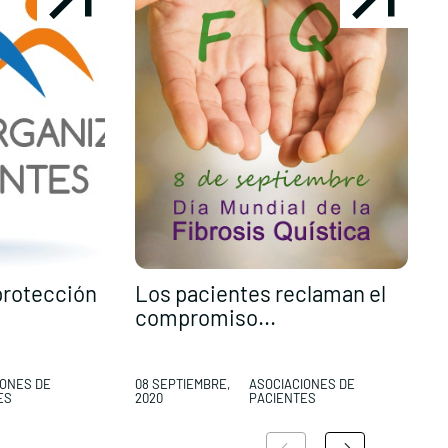
protección
Los pacientes reclaman el
compromiso...
f
IONES DE
08 SEPTIEMBRE,
ASOCIACIONES DE
ES
2020
PACIENTES
0