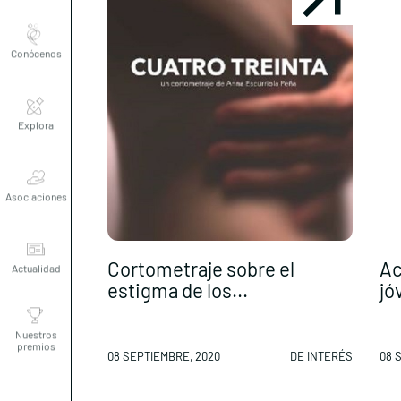
Conócenos
Explora
Asociaciones
Actualidad
Cortometraje sobre el
Ac
estigma de los...
jó
Nuestros
premios
08 SEPTIEMBRE, 2020
DE INTERÉS
08 