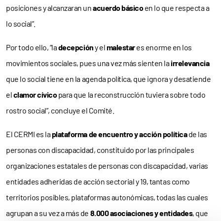
posiciones y alcanzaran un
acuerdo básico
en lo que respecta a
lo social”.
Por todo ello, “la
decepción
y el
malestar
es enorme en los
movimientos sociales, pues una vez más sienten la
irrelevancia
que lo social tiene en la agenda política, que ignora y desatiende
el
clamor cívico
para que la reconstrucción tuviera sobre todo
rostro social”, concluye el Comité.
El CERMI es la
plataforma de encuentro y acción política
de las
personas con discapacidad, constituido por las principales
organizaciones estatales de personas con discapacidad, varias
entidades adheridas de acción sectorial y 19, tantas como
territorios posibles, plataformas autonómicas, todas las cuales
agrupan a su vez a más de
8.000 asociaciones y entidades
, que