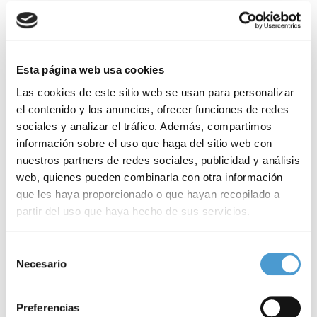
representan en su conjunto a los
3.8 millones de personas con
discapacidad que hay en España
, un 10% de la población total.
Momento crítico
Esta página web usa cookies
Las cookies de este sitio web se usan para personalizar
La
Plataforma del Tercer Sector (PTS)
, compuesta por
28.000
el contenido y los anuncios, ofrecer funciones de redes
entidades sociales
, también ha lamentado que el Congreso haya
sociales y analizar el tráfico. Además, compartimos
información sobre el uso que haga del sitio web con
rechazado las medidas sociales pactadas en el seno de la
nuestros partners de redes sociales, publicidad y análisis
Comisión para la Reconstrucción ya que, a su juicio, la falta de
web, quienes pueden combinarla con otra información
acuerdo «
agrava las necesidades de las personas más
que les haya proporcionado o que hayan recopilado a
partir del uso que haya hecho de sus servicios.
vulnerables
en un momento socialmente crítico».
Para más información puede acceder a nuestra
política
Así lo ha manifestado su presidente, Luciano Poyato, quien ha
Selección
de cookies
.
Necesario
de
puesto sobre la mesa la «decepción» del sector por no haber
consentimiento
logrado un consenso político y un acuerdo de mínimos. «Los
Preferencias
millones de personas que atendemos no pueden quedar atrás