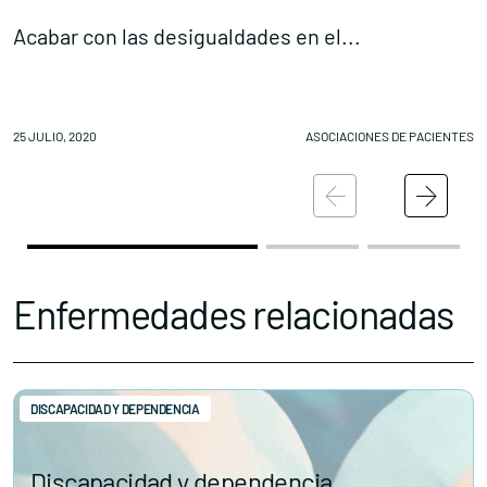
Acabar con las desigualdades en el...
L
25 JULIO, 2020
ASOCIACIONES DE PACIENTES
25
Enfermedades relacionadas
DISCAPACIDAD Y DEPENDENCIA
Discapacidad y dependencia