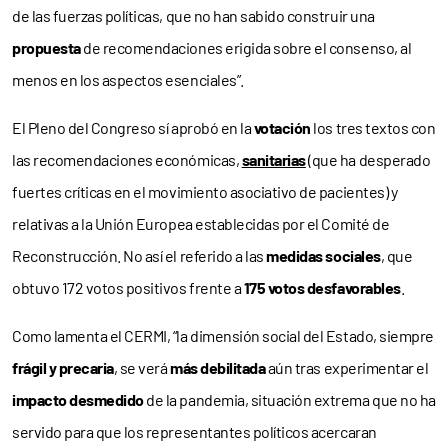
de las fuerzas políticas, que no han sabido construir una
propuesta
de recomendaciones erigida sobre el consenso, al
menos en los aspectos esenciales”.
El Pleno del Congreso sí aprobó en la
votación
los tres textos con
las recomendaciones económicas,
sanitarias
(que ha desperado
fuertes críticas en el movimiento asociativo de pacientes) y
relativas a la Unión Europea establecidas por el Comité de
Reconstrucción. No así el referido a las
medidas sociales
, que
obtuvo 172 votos positivos frente a
175 votos desfavorables
.
Como lamenta el CERMI, “la dimensión social del Estado, siempre
frágil y precaria
, se verá
más debilitada
aún tras experimentar el
impacto desmedido
de la pandemia, situación extrema que no ha
servido para que los representantes políticos acercaran