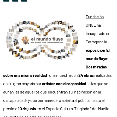
Fundación
ONCE
ha
inaugurado en
Tarragona la
exposición ‘El
mundo fluye:
Dos miradas
sobre una misma realidad’
, una muestra con
24 obras
realizadas
en su gran mayoría por
artistas con discapacidad
–a las que se
aúnan las de aquellos que encuentran su inspiración en la
discapacidad– y que permanecerá abierta al público hasta el
próximo
10 de junio
en el Espacio Cultural Tinglado 1 del Muelle
de Costa del Puerto de la localidad.