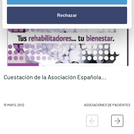
Rechazar
Cuestación de la Asociación Española...
L
15 MAYO, 2012
ASOCIACIONES DE PACIENTES
15