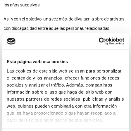
los años sucesivos.
Así, y con el objetivo, una vez más, de divulgar la obra de artistas
con discapacidad entre aquellas personas relacionadas
profesionalmente
con el mundo del Arte o que no han tenido la
oportunidad de visitar la Bienal, la exposición ‘El mundo fluye:
Dos miradas sobre una misma realidad’ recoge los fondos de Arte
Esta página web usa cookies
Contemporáneo de la Fundación ONCE que se han ido
Las cookies de este sitio web se usan para personalizar
exhibiendo en los últimos años en las
tres Bienales de Arte
el contenido y los anuncios, ofrecer funciones de redes
celebradas
.
sociales y analizar el tráfico. Además, compartimos
información sobre el uso que haga del sitio web con
En palabras de Mercé Luz, “se trata de un proyecto que nació para
nuestros partners de redes sociales, publicidad y análisis
web, quienes pueden combinarla con otra información
dar respuesta a la necesidad
que tienen las personas con
que les haya proporcionado o que hayan recopilado a
discapacidad de
acceder a la cultura
de una forma normalizada y
partir del uso que haya hecho de sus servicios.
de
eliminar prejuicios
sobre la creación artística por parte de