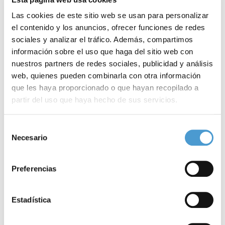
Las cookies de este sitio web se usan para personalizar
el contenido y los anuncios, ofrecer funciones de redes
sociales y analizar el tráfico. Además, compartimos
información sobre el uso que haga del sitio web con
nuestros partners de redes sociales, publicidad y análisis
web, quienes pueden combinarla con otra información
que les haya proporcionado o que hayan recopilado a
partir del uso que haya hecho de sus servicios.
El 11% de los profesionales sanitarios...
C
Para más información puede acceder a nuestra
política
Selección
de cookies
.
Necesario
de
consentimiento
06 MAYO, 2020
DE INTERÉS
06
Preferencias
Estadística