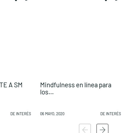
TE A SM
Mindfulness en línea para
¿
los...
DE INTERÉS
06 MAYO, 2020
DE INTERÉS
0