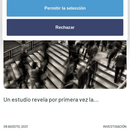
Permitir la selección
Rechazar
Un estudio revela por primera vez la...
N
08 AGOSTO, 2021
INVESTIGACIÓN
07