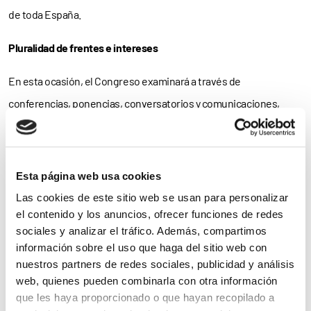
de toda España.
Pluralidad de frentes e intereses
En esta ocasión, el Congreso examinará a través de
conferencias, ponencias, conversatorios y comunicaciones,
junto con otras actividades paralelas, la
pluralidad de frentes e
intereses
del Derecho de la Discapacidad, tantos como los
ámbitos donde los derechos de las personas con discapacidad
Esta página web usa cookies
están más expuestos y por tanto precisan de un mayor grado de
Las cookies de este sitio web se usan para personalizar
protección y apoyo
. Como siempre, el marco de referencia
el contenido y los anuncios, ofrecer funciones de redes
sociales y analizar el tráfico. Además, compartimos
doctrinal será la Convención Internacional sobre los Derechos
información sobre el uso que haga del sitio web con
de las Personas con Discapacidad.
nuestros partners de redes sociales, publicidad y análisis
web, quienes pueden combinarla con otra información
Este encuentro estará codirigido por la profesora de Derecho
que les haya proporcionado o que hayan recopilado a