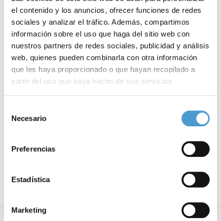
el contenido y los anuncios, ofrecer funciones de redes
sociales y analizar el tráfico. Además, compartimos
información sobre el uso que haga del sitio web con
nuestros partners de redes sociales, publicidad y análisis
web, quienes pueden combinarla con otra información
que les haya proporcionado o que hayan recopilado a
Formación en derechos en la parálisis...
M
partir del uso que haya hecho de sus servicios.
Para más información puede acceder a nuestra
política
Selección
de cookies
.
Necesario
de
16 ENERO, 2024
DE INTERÉS
16
consentimiento
Preferencias
Estadística
Marketing