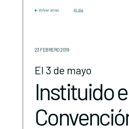
Main Navigation
Skip to content
Volver atrás
Al día
23 FEBRERO 2019
El 3 de mayo
Instituido e
Convención