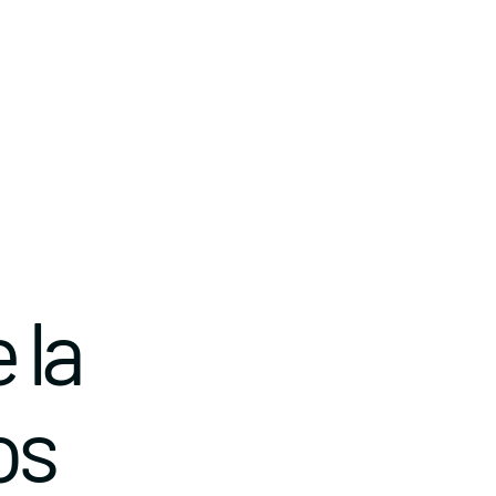
 la
os