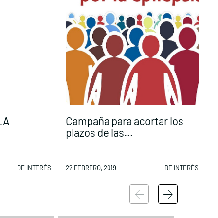
LA
Campaña para acortar los
plazos de las...
d
DE INTERÉS
22 FEBRERO, 2019
DE INTERÉS
2