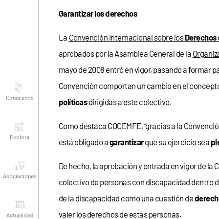
Garantizar los derechos
La
Convención Internacional sobre los
Derechos
aprobados por la Asamblea General de la
Organiz
mayo de 2008 entró en vigor, pasando a formar p
Conócenos
Convención comportan un cambio en el concepto 
políticas
dirigidas a este colectivo.
Explora
Como destaca COCEMFE, “gracias a la Convención
está obligado a
garantizar
que su ejercicio sea
pl
Asociaciones
De hecho, la aprobación y entrada en vigor de l
colectivo de personas con discapacidad dentro d
Actualidad
de la discapacidad como una cuestión de
derech
valer los derechos de estas personas.