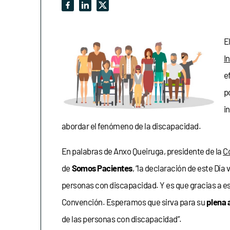
E
I
e
p
i
abordar el fenómeno de la discapacidad.
En palabras de Anxo Queiruga, presidente de la
C
de
Somos Pacientes
, “la declaración de este Día
personas con discapacidad. Y es que gracias a es
Convención. Esperamos que sirva para su
plena 
de las personas con discapacidad”.