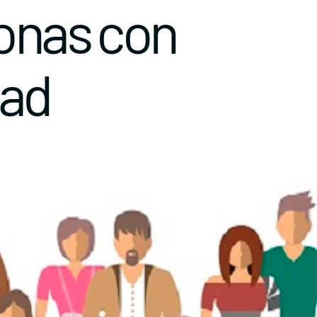
sonas con
dad