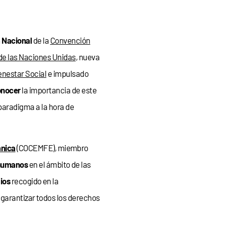
a Nacional
de la
Convención
de las Naciones Unidas
, nueva
enestar Social
e impulsado
onocer
la importancia de este
paradigma a la hora de
ánica
(COCEMFE), miembro
humanos
en el ámbito de las
pios
recogido en la
 garantizar todos los derechos