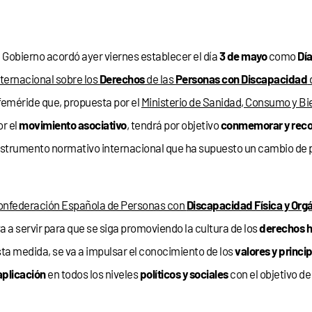
l Gobierno acordó ayer viernes establecer el día
3 de mayo
como
Dí
nternacional sobre los
Derechos
de las
Personas con Discapacidad
feméride que, propuesta por el
Ministerio de Sanidad, Consumo y Bi
or el
movimiento asociativo
, tendrá por objetivo
conmemorar y rec
nstrumento normativo internacional que ha supuesto un cambio de 
onfederación Española de Personas con
Discapacidad Física y Org
 va a servir para que se siga promoviendo la cultura de los
derechos 
ta medida, se va a impulsar el conocimiento de los
valores y princi
aplicación
en todos los niveles
políticos y sociales
con el objetivo de