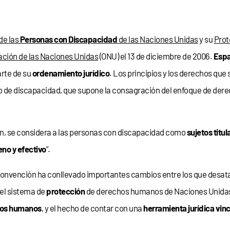
de las
Personas con Discapacidad
de las Naciones Unidas
y su
Prot
ación de las Naciones Unidas
(ONU) el 13 de diciembre de 2006.
Espa
arte de su
ordenamiento jurídico
. Los principios y los derechos que
de discapacidad, que supone la consagración del enfoque de derec
, se considera a las personas con discapacidad como
sujetos titu
eno y efectivo
”.
a Convención ha conllevado importantes cambios entre los que desat
el sistema de
protección
de derechos humanos de Naciones Unidas
os humanos
, y el hecho de contar con una
herramienta jurídica vin