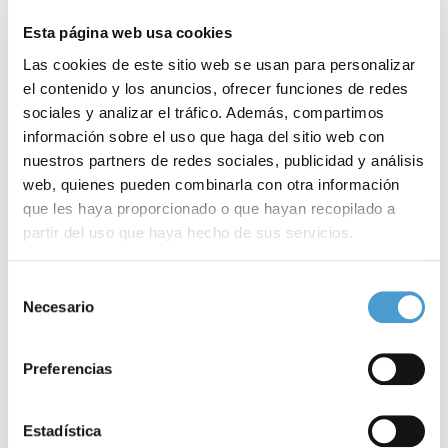
Esta página web usa cookies
Las cookies de este sitio web se usan para personalizar
el contenido y los anuncios, ofrecer funciones de redes
sociales y analizar el tráfico. Además, compartimos
información sobre el uso que haga del sitio web con
nuestros partners de redes sociales, publicidad y análisis
web, quienes pueden combinarla con otra información
que les haya proporcionado o que hayan recopilado a
partir del uso que haya hecho de sus servicios.
Para más información puede acceder a nuestra
política
Edulcorantes a debate
C
Selección
de cookies
.
Necesario
de
consentimiento
Preferencias
27 SEPTIEMBRE, 2019
DE INTERÉS
27
Estadística