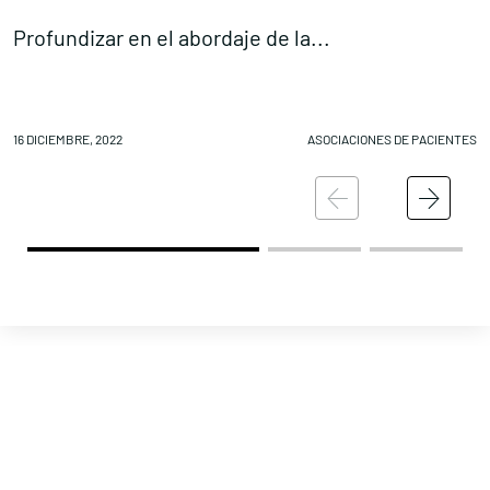
Contacta con nosotros
Profundizar en el abordaje de la...
J
16 DICIEMBRE, 2022
ASOCIACIONES DE PACIENTES
15
Política de Privacidad
Política de Cookies
Aviso legal