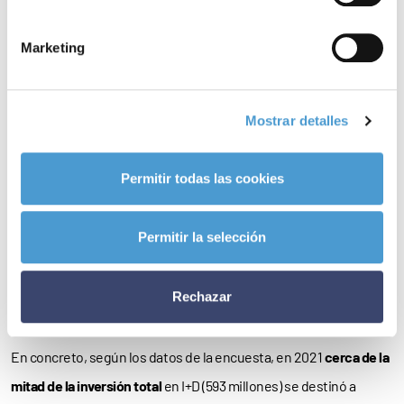
Marketing
Los expertos coinciden en que la inversión en investigación
Mostrar detalles
clínica dibuja un
círculo virtuoso
, puesto que implica inversión en
los hospitales por parte de las empresas promotoras de los
Permitir todas las cookies
ensayos -un 82% impulsados por la industria farmacéutica-;
contribuye a la
cualificación
de los profesionales y ofrece
Permitir la selección
nuevas opciones a los pacientes
, para algunos de los cuales la
participación en un ensayo se convierte en una oportunidad
Rechazar
única para afrontar su enfermedad.
En concreto, según los datos de la encuesta, en 2021
cerca de la
mitad de la inversión total
en I+D (593 millones) se destinó a