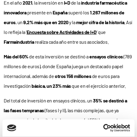
En el año
2021
, la inversión en
I+D
de la
industria farmacéutica
innovadora
presente en
España
superó los
1.267 millones de
euros
, un
9,2% más que en 2020
y la
mejor cifra de la historia
. Así
lo refleja la ‘
Encuesta sobre Actividades de I+D
‘ que
Farmaindustria
realiza cada año entre sus asociados.
Más del 60%
de esta inversión se destinó a
ensayos clínicos
(789
millones de euros), donde España juega un destacado papel
internacional, además de
otros 156 millones
de euros para
investigación
básica, un 23% más
que en el ejercicio anterior.
Del total de inversión en ensayos clínicos, un
35% se destinó a
las fases tempranas
(fases I y II), las más complejas, que ya
suponen más de la mitad de los ensayos (el 55%) en marcha
actualmente en nuestro país. Un 22% de los ensayos que se