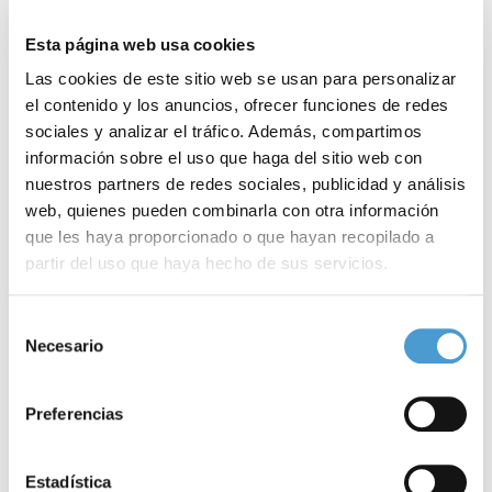
desarrollan en nuestro país están focalizados en
enfermedades
poco frecuentes.
Esta página web usa cookies
Las cookies de este sitio web se usan para personalizar
Esta inversión en investigación clínica ha aumentado a un ritmo
el contenido y los anuncios, ofrecer funciones de redes
medio anual del 5,3% en los últimos 10 años, pasando
de 470
sociales y analizar el tráfico. Además, compartimos
información sobre el uso que haga del sitio web con
millones de euros en 2011 a los cerca de 800 millones de euros
nuestros partners de redes sociales, publicidad y análisis
en 2021
.
web, quienes pueden combinarla con otra información
que les haya proporcionado o que hayan recopilado a
partir del uso que haya hecho de sus servicios.
Para más información puede acceder a nuestra
política
Selección
de cookies
.
Necesario
de
consentimiento
Preferencias
Estadística