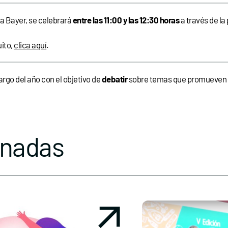
a Bayer, se celebrará
entre las 11:00 y las 12:30 horas
a través de la
uito,
clica aquí
.
rgo del año con el objetivo de
debatir
sobre temas que promueven 
onadas