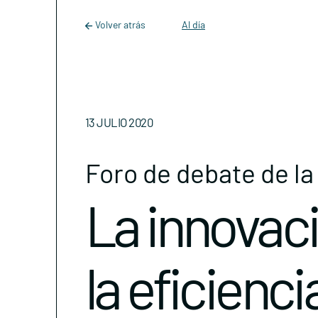
Main Navigation
Skip to content
Volver atrás
Al día
13 JULIO 2020
Foro de debate de l
La innovaci
la eficienc