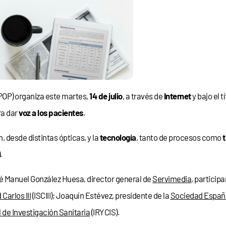
POP) organiza este martes,
14 de julio
, a través de
Internet
y bajo el tí
ra dar
voz a los pacientes
.
 desde distintas ópticas, y la
tecnología
, tanto de procesos como
.
é Manuel González Huesa, director general de
Servimedia
, particip
 Carlos III
(ISCIII); Joaquín Estévez, presidente de la
Sociedad Españo
l de Investigación Sanitaria
(IRYCIS).