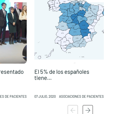
presentado
El 5% de los españoles
P
tiene...
a
ES DE PACIENTES
07 JULIO, 2020
ASOCIACIONES DE PACIENTES
0