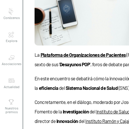
Conócenos
Explora
Asociaciones
La
Plataforma de Organizaciones de Pacientes
(
sexto de sus ‘
Desayunos POP
’, foros de debate pa
Actualidad
En este encuentro se debatirá cómo la innovación,
la
eficiencia
del
Sistema Nacional de Salud
(SNS)
Nuestros
premios
Concretamente, en el diálogo, moderado por Jos
Fomento de la
Investigación
del
Instituto de Salud
director de
Innovación
del
Instituto Ramón y Caja