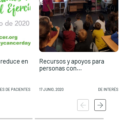
o reduce en
Recursos y apoyos para
personas con...
i
ES DE PACIENTES
17 JUNIO, 2020
DE INTERÉS
1