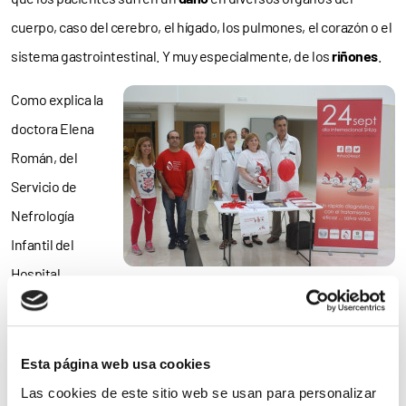
cuerpo, caso del cerebro, el hígado, los pulmones, el corazón o el
sistema gastrointestinal. Y muy especialmente, de los
riñones
.
Como explica la
doctora Elena
Román, del
Servicio de
Nefrología
Infantil del
Hospital
Universitari i Politècnic La Fe
de
Valencia
, “el
60%
de los
pacientes necesita
diálisis
o tiene daño renal permanente en el
plazo de
un año
desde el diagnóstico de la enfermedad, por lo
Esta página web usa cookies
que un
diagnóstico precoz
es crucial para evitar las
Las cookies de este sitio web se usan para personalizar