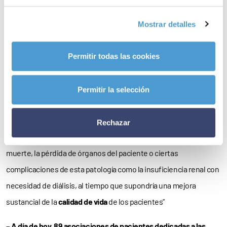
que se enfatiza la necesidad de un
diagnóstico rápido
y de un
Mostrar detalles
tratamiento adecuado
y eficaz para las personas afectadas por
esta enfermedad.
Permitir todas las cookies
Como concluye Francisco Monfort, “un mal diagnóstico puede
tener consecuencias graves para los enfermos como un
fallo
Permitir la selección
renal
, un
ictus
, un
infarto
o incluso la muerte, que se da en un
10%
de los casos durante el primer año, mientras que un
Rechazar
tratamiento a tiempo y de forma adecuada evitaría, además de la
muerte, la pérdida de órganos del paciente o ciertas
complicaciones de esta patología como la insuficiencia renal con
necesidad de diálisis, al tiempo que supondría una mejora
sustancial de la
calidad de vida
de los pacientes”
– A día de hoy,
89 asociaciones de pacientes dedicadas a las