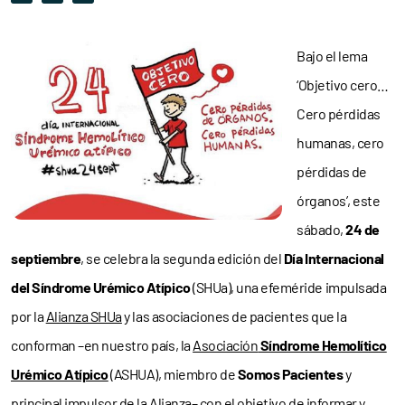
Bajo el lema
‘Objetivo cero…
Cero pérdidas
humanas, cero
pérdidas de
órganos’, este
sábado,
24 de
septiembre
, se celebra la segunda edición del
Día Internacional
del Síndrome Urémico Atípico
(SHUa), una efeméride impulsada
por la
Alianza SHUa
y las asociaciones de pacientes que la
conforman –en nuestro país, la
Asociación
Síndrome Hemolítico
Urémico Atípico
(ASHUA), miembro de
Somos Pacientes
y
principal impulsor de la Alianza– con el objetivo de informar y