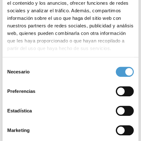
el contenido y los anuncios, ofrecer funciones de redes
complicaciones irreversibles de la enfermedad y recuperar la
sociales y analizar el tráfico. Además, compartimos
función renal. Es una enfermedad amenazante para la vida del
información sobre el uso que haga del sitio web con
paciente y la eficacia del
tratamiento
disminuye en caso de que
nuestros partners de redes sociales, publicidad y análisis
web, quienes pueden combinarla con otra información
se vea demorado”.
que les haya proporcionado o que hayan recopilado a
partir del uso que haya hecho de sus servicios.
Objetivo cero
Para más información puede acceder a nuestra
política
En este contexto, debe destacarse que, gracias a los
avances
Selección
de cookies
.
Necesario
de
logrados en la investigación, el SHUa puede a día de hoy
consentimiento
diagnosticarse en tan solo
24 horas
. Y asimismo, que el
Preferencias
tratamiento debe iniciarse inmediatamente, no debiendo
transcurrir más de 24 horas desde el establecimiento
Estadística
diagnóstico.
De ahí el lema escogido para este Día Internacional,
‘Objetivo
Marketing
Cero…Cero pérdidas humanas, cero pérdidas de órganos’
, con el