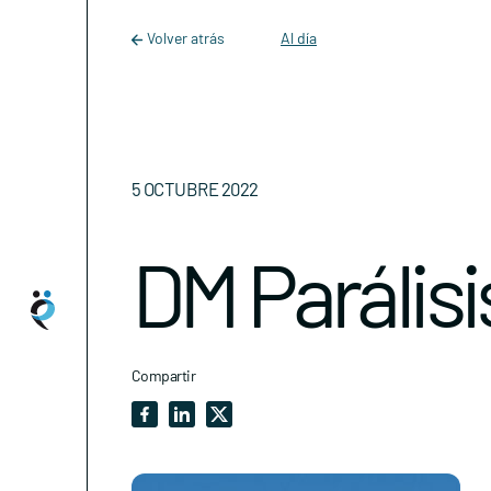
Main Navigation
Skip to content
Volver atrás
Al día
5 OCTUBRE 2022
DM Parálisi
Compartir