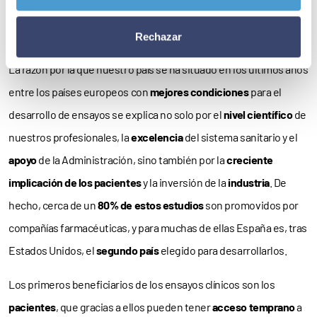
997 nuevos ensayos
en marcha, una cifra similar al
récord
histórico
alcanzado en 2020.
Rechazar
La razón por la que nuestro país se ha situado en los últimos años
entre los países europeos con
mejores condiciones
para el
desarrollo de ensayos se explica no solo por el
nivel científico
de
nuestros profesionales, la
excelencia
del sistema sanitario y el
apoyo
de la Administración, sino también por la
creciente
implicación de los pacientes
y la inversión de la
industria
. De
hecho, cerca de un
80% de estos estudios
son promovidos por
compañías farmacéuticas, y para muchas de ellas España es, tras
Estados Unidos, el
segundo país
elegido para desarrollarlos.
Los primeros beneficiarios de los ensayos clínicos son los
pacientes
, que gracias a ellos pueden tener
acceso temprano
a