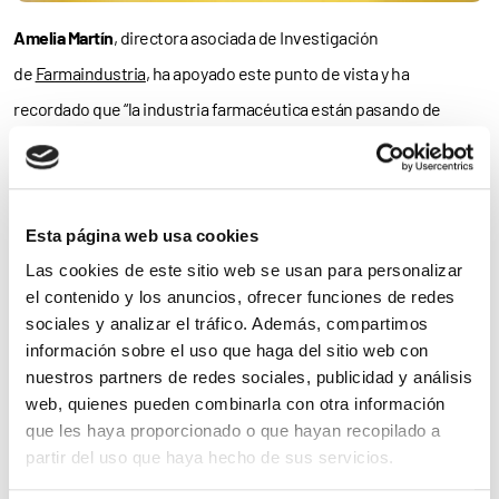
Amelia Martín
, directora asociada de Investigación
de
Farmaindustria
, ha apoyado este punto de vista y ha
recordado que “la industria farmacéutica están pasando de
investigar para los pacientes
investigar con los pacientes
.
Contar con su
rol activo
es muy importante”.
En esta misma línea resaltó que “en los dos últimos años han
Esta página web usa cookies
visto la luz
dos guías
orientadas a reforzar la participación de los
Las cookies de este sitio web se usan para personalizar
el contenido y los anuncios, ofrecer funciones de redes
pacientes –
adultos
y
pediátricos
– en los procesos de I+D de
sociales y analizar el tráfico. Además, compartimos
nuevos medicamentos, ambas impulsadas por Farmaindustria y
información sobre el uso que haga del sitio web con
realizadas en colaboración con representantes de clínicos,
nuestros partners de redes sociales, publicidad y análisis
web, quienes pueden combinarla con otra información
investigadores y, por supuesto, pacientes”.
que les haya proporcionado o que hayan recopilado a
partir del uso que haya hecho de sus servicios.
La doctora
Eva Bermejo
, directora del Instituto de Investigación