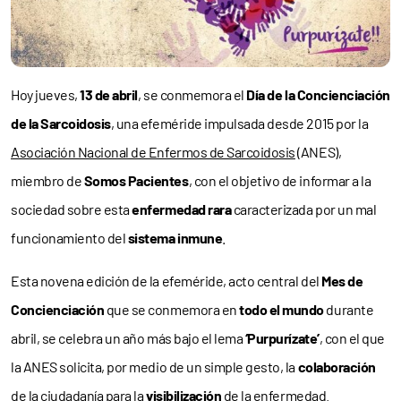
Hoy jueves,
13 de abril
, se conmemora el
Día de la Concienciación
de la Sarcoidosis
, una efeméride impulsada desde 2015 por la
Asociación Nacional de Enfermos de Sarcoidosis
(ANES),
miembro de
Somos Pacientes
, con el objetivo de informar a la
sociedad sobre esta
enfermedad rara
caracterizada por un mal
funcionamiento del
sistema inmune
.
Esta novena edición de la efeméride, acto central del
Mes de
Concienciación
que se conmemora en
todo el mundo
durante
abril, se celebra un año más bajo el lema
‘Purpurízate’
, con el que
la ANES solicita, por medio de un simple gesto, la
colaboración
de la ciudadanía para la
visibilización
de la enfermedad.