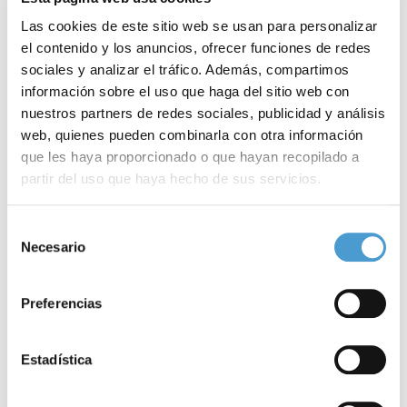
de funcionar
permanentemente, si bien sus
síntomas
y
Las cookies de este sitio web se usan para personalizar
consecuencias varían de un paciente a otro. De hecho, y en
el contenido y los anuncios, ofrecer funciones de redes
función del órgano afectado, la enfermedad puede cursar con
sociales y analizar el tráfico. Además, compartimos
información sobre el uso que haga del sitio web con
falta de aire
, tos seca,
fiebre
, ganglios inflamados o úlceras en la
nuestros partners de redes sociales, publicidad y análisis
piel, entre otros síntomas.
web, quienes pueden combinarla con otra información
que les haya proporcionado o que hayan recopilado a
partir del uso que haya hecho de sus servicios.
Para más información puede acceder a nuestra
política
Selección
de cookies
.
Necesario
de
consentimiento
Preferencias
Estadística