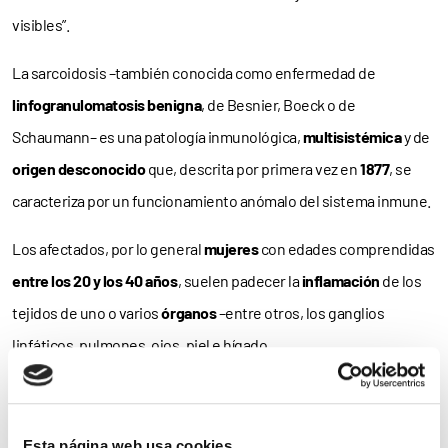
visibles”.
La sarcoidosis –también conocida como enfermedad de
linfogranulomatosis benigna
, de Besnier, Boeck o de
Schaumann– es una patología inmunológica,
multisistémica
y de
origen desconocido
que, descrita por primera vez en
1877
, se
caracteriza por un funcionamiento anómalo del sistema inmune.
Los afectados, por lo general
mujeres
con edades comprendidas
entre los 20 y los 40 años
, suelen padecer la
inflamación
de los
tejidos de uno o varios
órganos
–entre otros, los ganglios
linfáticos, pulmones, ojos, piel e hígado.
A día de hoy
carece de tratamiento curativo
y, en sus casos más
graves, la parte dañada del o los órganos afectados puede
dejar
Esta página web usa cookies