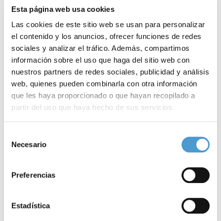
Esta página web usa cookies
Las cookies de este sitio web se usan para personalizar
el contenido y los anuncios, ofrecer funciones de redes
sociales y analizar el tráfico. Además, compartimos
información sobre el uso que haga del sitio web con
nuestros partners de redes sociales, publicidad y análisis
web, quienes pueden combinarla con otra información
que les haya proporcionado o que hayan recopilado a
partir del uso que haya hecho de sus servicios.
La inmunidad de la población frente al...
P
Para más información puede acceder a nuestra
política
Selección
de cookies
.
Necesario
de
consentimiento
04 JUNIO, 2020
DE INTERÉS
04
Preferencias
Estadística