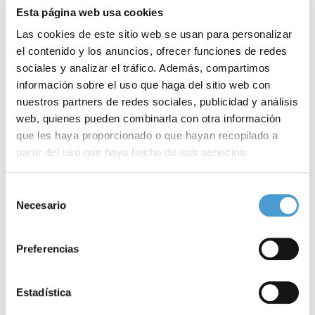
Esta página web usa cookies
Las cookies de este sitio web se usan para personalizar
el contenido y los anuncios, ofrecer funciones de redes
sociales y analizar el tráfico. Además, compartimos
información sobre el uso que haga del sitio web con
nuestros partners de redes sociales, publicidad y análisis
web, quienes pueden combinarla con otra información
que les haya proporcionado o que hayan recopilado a
partir del uso que haya hecho de sus servicios.
La inmunidad de la población frente al...
P
Para más información puede acceder a nuestra
política
Selección
de cookies
.
Necesario
de
consentimiento
04 JUNIO, 2020
DE INTERÉS
04
Preferencias
Estadística