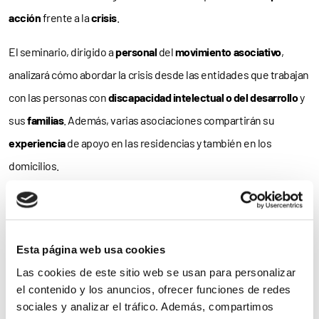
acción
frente a la
crisis
.
El seminario, dirigido a
personal
del
movimiento asociativo
,
analizará cómo abordar la crisis desde las entidades que trabajan
con las personas con
discapacidad intelectual o del desarrollo
y
sus
familias
. Además, varias asociaciones compartirán su
experiencia
de apoyo en las residencias y también en los
domicilios.
Su programa incluye las intervenciones ‘Lo que tenemos que
saber del
COVID 19
’, ‘
Experiencia
en situaciones complejas:
Residencias
y Apoyos a Familias en el
Domicilio
’,
Esta página web usa cookies
‘Recomendaciones para una
buena convivencia en casa
’ y
Las cookies de este sitio web se usan para personalizar
el contenido y los anuncios, ofrecer funciones de redes
‘Presentación del plan de acción de Plena inclusión’.
sociales y analizar el tráfico. Además, compartimos