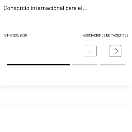
Consorcio internacional para el...
«
16 MARZO, 2020
ASOCIACIONES DE PACIENTES
16