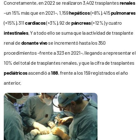
Concretamente, en 2022 se realizaron 3.402 trasplantes
renales
–un 15% más que en 2021–, 1.159
hepáticos
(+8%), 415
pulmonares
(+15%), 311
cardiacos
(+3%), 92 de
páncreas
(+12%) y cuatro
intestinales
. Y a todo ello se suma que la actividad de trasplante
renal de
donante vivo
se incrementó hasta los 350
procedimientos –frente a 323 en 2021–, llegando a representar el
10% del total de trasplantes renales, y que la cifra de trasplantes
pediátricos
ascendió a
188
, frente a los 159 registrados el año
anterior.