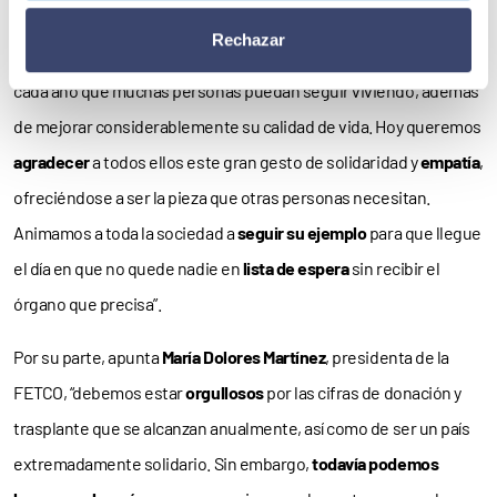
Como señala
Juan Da Silva
, presidente de la FEFQ, “la
Rechazar
generosidad
de los donantes y sus familias es lo que permite
cada año que muchas personas puedan seguir viviendo, además
de mejorar considerablemente su calidad de vida. Hoy queremos
agradecer
a todos ellos este gran gesto de solidaridad y
empatía
,
ofreciéndose a ser la pieza que otras personas necesitan.
Animamos a toda la sociedad a
seguir su ejemplo
para que llegue
el día en que no quede nadie en
lista de espera
sin recibir el
órgano que precisa”.
Por su parte, apunta
María Dolores Martínez
, presidenta de la
FETCO, “debemos estar
orgullosos
por las cifras de donación y
trasplante que se alcanzan anualmente, así como de ser un país
extremadamente solidario. Sin embargo,
todavía podemos