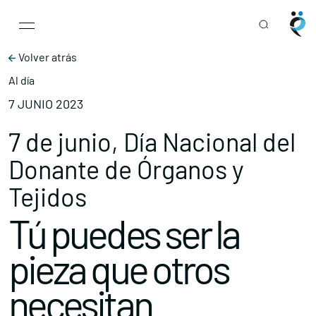
Main Navigation
Skip to content
Volver atrás
Al día
7 JUNIO 2023
7 de junio, Día Nacional del
Donante de Órganos y
Tejidos
Tú puedes ser la
pieza que otros
necesitan