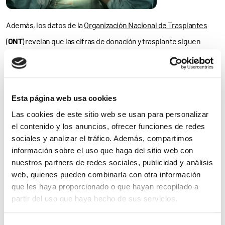
Además, los datos de la
Organización Nacional de Trasplantes
(
ONT
) revelan que las cifras de donación y trasplante siguen
creciendo en este 2023: en los primeros 74 días del año hasta
505
personas donaron sus órganos tras fallecer, un
22% más
que en el mismo periodo de 2022; y
78
personas han
donado en
Esta página web usa cookies
vida
un riñón o parte de su hígado, un
37% más
que en el ejercicio
Las cookies de este sitio web se usan para personalizar
anterior. Un crecimiento que, en parte, se explica por el aumento
el contenido y los anuncios, ofrecer funciones de redes
de la
donación en asistolia
, que hasta el 15 de marzo había
sociales y analizar el tráfico. Además, compartimos
información sobre el uso que haga del sitio web con
experimentado un incremento del
24%
respecto al mismo
nuestros partners de redes sociales, publicidad y análisis
periodo del año previo.
web, quienes pueden combinarla con otra información
que les haya proporcionado o que hayan recopilado a
Beatriz Domínguez-Gil
, directora de la ONT, recuerda que “el
partir del uso que haya hecho de sus servicios.
gesto de la donación es un reflejo
de la sociedad que somos
.
Para más información puede acceder a nuestra
política