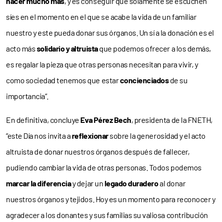
hacer mucho más
, y es conseguir que solamente se escuchen
síes en el momento en el que se acabe la vida de un familiar
nuestro y este pueda donar sus órganos. Un sí a la donación es el
acto más
solidario y altruista
que podemos ofrecer a los demás,
es regalar la pieza que otras personas necesitan para vivir, y
como sociedad tenemos que estar
concienciados
de su
importancia”.
En definitiva, concluye
Eva Pérez Bech
, presidenta de la FNETH,
“este Día nos invita a
reflexionar
sobre la generosidad y el acto
altruista de donar nuestros órganos después de fallecer,
pudiendo cambiar la vida de otras personas. Todos podemos
marcar la diferencia
y dejar un
legado duradero
al donar
nuestros órganos y tejidos. Hoy es un momento para reconocer y
agradecer a los donantes y sus familias su valiosa contribución