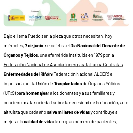
Bajo el lema ‘Puedo ser la pieza que otros necesitan’, hoy
miércoles,
7 de junio
, se celebra el
Día Nacional del Donante de
Órganos y Tejidos
, una efeméride instituida en 1979 por la
Federación Nacional de Asociaciones para la Lucha Contra las
Enfermedades del Riñón
(Federación Nacional ALCER) e
impulsada por la Unión de
Trasplantados
de Órganos Sólidos
(UTxS) para
homenajear
a los donantes y a sus familiares y
concienciar a la sociedad sobre la necesidad de la donación, acto
altruista que cada año
salva millares de vidas
y contribuye a
mejorar la
calidad de vida
de un gran número de pacientes.