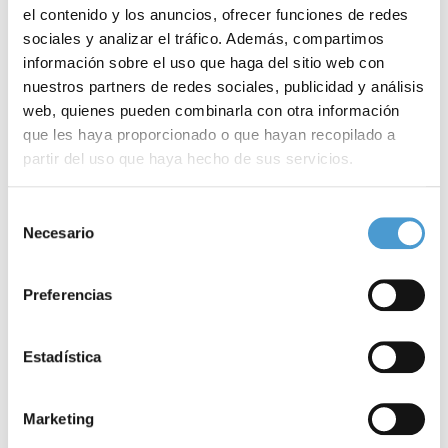
el contenido y los anuncios, ofrecer funciones de redes
sociales y analizar el tráfico. Además, compartimos
información sobre el uso que haga del sitio web con
nuestros partners de redes sociales, publicidad y análisis
web, quienes pueden combinarla con otra información
que les haya proporcionado o que hayan recopilado a
partir del uso que haya hecho de sus servicios.
Para más información puede acceder a nuestra
política
Selección
de cookies
.
Necesario
de
Noticias
consentimiento
Preferencias
relacionadas
Estadística
Marketing