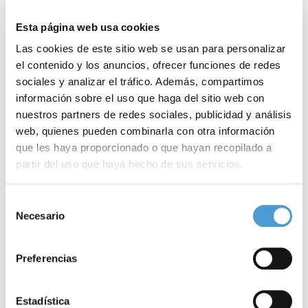
Interés por los avances médicos
Esta página web usa cookies
Las cookies de este sitio web se usan para personalizar
Por su parte, y entre otros resultados relevantes, el Barómetro
el contenido y los anuncios, ofrecer funciones de redes
muestra el
elevado interés
de los españoles por la información
sociales y analizar el tráfico. Además, compartimos
sobre los
avances médicos
. Concretamente, el
84,8%
de los
información sobre el uso que haga del sitio web con
nuestros partners de redes sociales, publicidad y análisis
encuestados afirmó sentirse
‘muy o bastante’
interesado por
web, quienes pueden combinarla con otra información
este tipo de avances, resultando este porcentaje superior al del
que les haya proporcionado o que hayan recopilado a
resto de temáticas propuestas –entre otras, temas económicos
partir del uso que haya hecho de sus servicios.
y laborales (79,9%), ecología y medio ambiente (77,2%),
avances
Para más información puede acceder a nuestra
política
Selección
científicos
y tecnológicos (73,2%) y cultura (72,6%).
de cookies
.
Necesario
de
consentimiento
Finalmente, la encuesta también revela cómo la ciudadanía se
Preferencias
siente, en general,
feliz
. Y es que en una
escala
de 0 a 10 puntos
en la que el 0 representaba sentirse ‘completamente infeliz’ y el
Estadística
10 ‘completamente feliz’, la puntuación media se estableció en