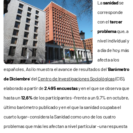
La
sanidad
se
corresponde
con el
tercer
problema
que, a
nivel individual y
a día de hoy, más
afecta a los
españoles. Así lo muestra el avance de resultados del ‘
Barómetro
de Diciembre
’ del
Centro de Investigaciones Sociológicas
(CIS),
elaborado a partir de
2.495 encuestas
y en el que se observa que
hasta un
12,6%
de los participantes –frente a un 9,7% en octubre,
último barómetro publicado y en el que la sanidad ocupaba el
cuarto lugar– considera la Sanidad como uno de los cuatro
problemas que más les afectan a nivel particular –una respuesta