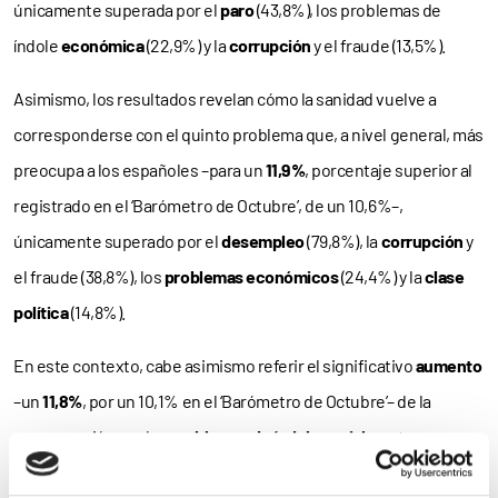
únicamente superada por el
paro
(43,8%), los problemas de
índole
económica
(22,9%) y la
corrupción
y el fraude (13,5%).
Asimismo, los resultados revelan cómo la sanidad vuelve a
corresponderse con el quinto problema que, a nivel general, más
preocupa a los españoles –para un
11,9%
, porcentaje superior al
registrado en el ‘Barómetro de Octubre’, de un 10,6%–,
únicamente superado por el
desempleo
(79,8%), la
corrupción
y
el fraude (38,8%), los
problemas económicos
(24,4%) y la
clase
política
(14,8%).
En este contexto, cabe asimismo referir el significativo
aumento
–un
11,8%
, por un 10,1% en el ‘Barómetro de Octubre’– de la
preocupación por los
problemas de índole social
, sexto
problema que, en general, más preocupa a los ciudadanos.