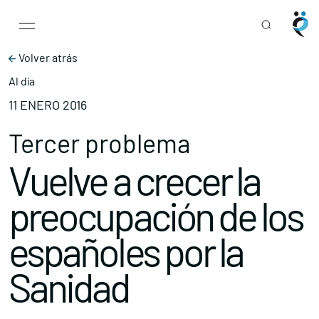
Main Navigation
Skip to content
Volver atrás
Al día
11 ENERO 2016
Tercer problema
Vuelve a crecer la
preocupación de los
españoles por la
Sanidad