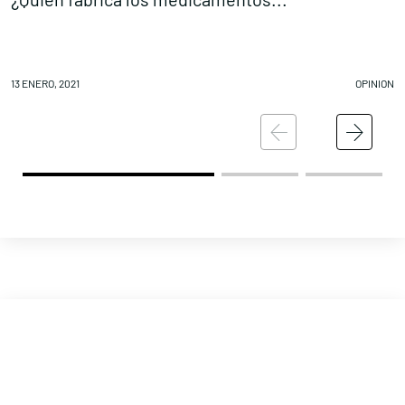
13 ENERO, 2021
OPINION
03