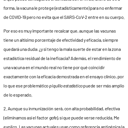
forma, la vacuna le protege (estadísticamente) para no enfermar
de COVID-19 pero no evita que el SARS-CoV-2 entre en su cuerpo.
Por eso es muy importante recalcar que, aunque las vacunas
tiene un altísimo porcentaje de efectividad y eficacia, siempre
quedará una duda: ¿y si tengo la mala suerte de estar en la zona
estadística residual de la ineficacia? Además, el rendimiento de
una vacuna en el mundo real no tiene por qué coincidir
exactamente con la eficacia demostrada en el ensayo clínico, por
lo que ese problemático
piquillo estadístico
puede ser más amplio
de lo esperado.
2. Aunque su inmunización será, con alta probabilidad, efectiva
(eliminamos así el factor
gafe
), sí que puede verse reducida. Me
explico. Las vacunas actuales usan como referencia antigénica la