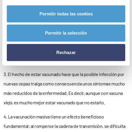
avanzan que la vacunación es muy eficaz contra la infección por
Permitir todas las cookies
SARS-CoV-2 (incluyendo tanto las infecciones sintomáticas
como las asintomáticas).
Permitir la selección
En el caso de tener la mala suerte de ser diagnosticado con
COVID-19 una vez vacunado, sepa que la tasa de hospitalización
Rechazar
es un 60% menor en los vacunados que en los no vacunados.
3. El hecho de estar vacunado hace que la posible infección por
nuevas cepas traiga como consecuencia unos síntomas mucho
más reducidos de la enfermedad. Es decir, aunque con vacuna
vieja
, es mucho mejor estar vacunado que no estarlo.
4. La vacunación masiva tiene un efecto beneficioso
fundamental: al romperse la cadena de transmisión, se dificulta