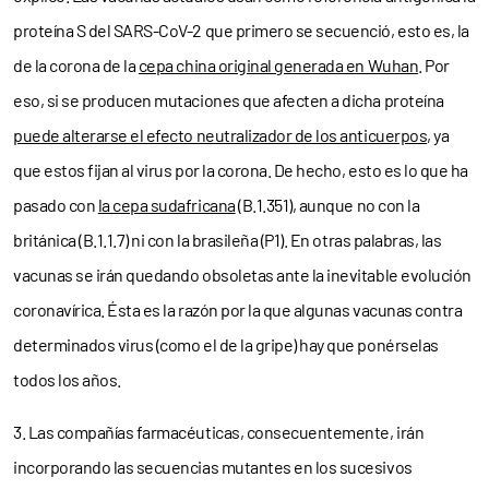
proteína S del SARS-CoV-2 que primero se secuenció, esto es, la
de la corona de la
cepa china original generada en Wuhan
. Por
eso, si se producen mutaciones que afecten a dicha proteína
puede alterarse el efecto neutralizador de los anticuerpos
, ya
que estos fijan al virus por la corona. De hecho, esto es lo que ha
pasado con
la cepa sudafricana
(B.1.351), aunque no con la
británica (B.1.1.7) ni con la brasileña (P1). En otras palabras, las
vacunas se irán quedando obsoletas ante la inevitable evolución
coronavírica. Ésta es la razón por la que algunas vacunas contra
determinados virus (como el de la gripe) hay que ponérselas
todos los años.
3. Las compañías farmacéuticas, consecuentemente, irán
incorporando las secuencias mutantes en los sucesivos