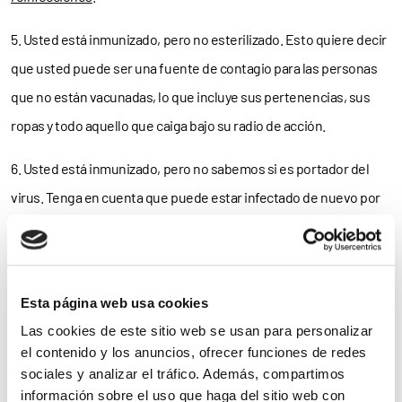
5. Usted está inmunizado, pero no esterilizado. Esto quiere decir
que usted puede ser una fuente de contagio para las personas
que no están vacunadas, lo que incluye sus pertenencias, sus
ropas y todo aquello que caiga bajo su radio de acción.
6. Usted está inmunizado, pero no sabemos si es portador del
virus. Tenga en cuenta que puede estar infectado de nuevo por
el SARS-CoV-2 y ser completamente asintomático. Por eso,
aunque su carga viral será reducida (algunos estudios avanzan
que
mínima
), usted
puede seguir siendo peligroso
para un no
Esta página web usa cookies
vacunado.
Las cookies de este sitio web se usan para personalizar
el contenido y los anuncios, ofrecer funciones de redes
7. No sabemos aún por cuánto tiempo será efectiva la
sociales y analizar el tráfico. Además, compartimos
inmunización generada por las vacunas. Recuerde que todas las
información sobre el uso que haga del sitio web con