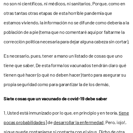
no son ni científicos, ni médicos, ni sanitarios. Porque, como en
otras tantas otras etapas de esta horrible pandemia que
estamos viviendo, la información no se difunde como debería a la
población de a pie (tema que no comentaré aquí por faltarme la
corrección política necesaria para dejar alguna cabeza sin cortar).
Es necesario, pues, tener a mano un listado de cosas que uno
tiene que saber. De esta forma los vacunados tendrán claro qué
tienen qué hacer (o qué no deben hacer) tanto para asegurar su
propia seguridad como para garantizar la de los demás.
Siete cosas que un vacunado de covid-19 debe saber
1. Usted está inmunizado por lo que, en principio y en teoría,
tiene
pocas probabilidades
] de
desarrollar la enfermedad
. Pero, ¡ojo!,
sí
que puede contagiarse si contacta con el virus. Dicho de otra