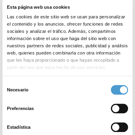
Esta página web usa cookies
Las cookies de este sitio web se usan para personalizar
el contenido y los anuncios, ofrecer funciones de redes
sociales y analizar el tráfico. Además, compartimos
información sobre el uso que haga del sitio web con
nuestros partners de redes sociales, publicidad y análisis
web, quienes pueden combinarla con otra información
que les haya proporcionado o que hayan recopilado a
partir del uso que haya hecho de sus servicios.
Día Mundial de la Trombosis:...
O
Para más información puede acceder a nuestra
política
Selección
de cookies
.
Necesario
de
consentimiento
Preferencias
13 OCTUBRE, 2024
DE INTERÉS
12
Estadística