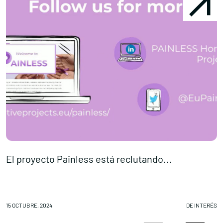
El proyecto Painless está reclutando...
U
15 OCTUBRE, 2024
DE INTERÉS
14