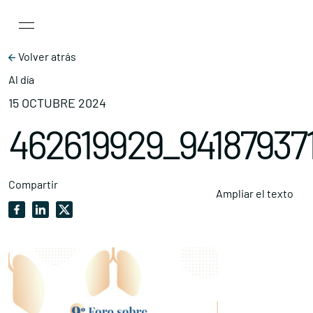
Main Navigation
Skip to content
Volver atrás
Al día
15 OCTUBRE 2024
462619929_94187937
Compartir
Ampliar el texto