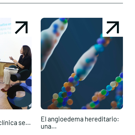
El angioedema hereditario:
línica se...
una...
t