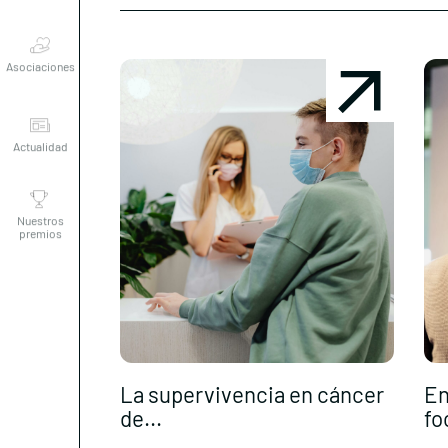
Asociaciones
Actualidad
Nuestros
premios
La supervivencia en cáncer
En
de...
fo