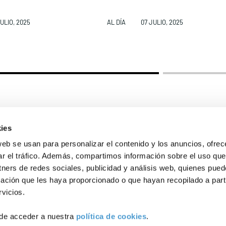
ULIO, 2025
AL DÍA
07 JULIO, 2025
Conócenos
Explora
Asociacion
Actualidad
Nuestros p
onadas
ies
web se usan para personalizar el contenido y los anuncios, ofrec
ar el tráfico. Además, compartimos información sobre el uso que
ÁNCER
Política de Privacidad
Política de Cookies
Aviso lega
tners de redes sociales, publicidad y análisis web, quienes pue
ación que les haya proporcionado o que hayan recopilado a parti
Cáncer
vicios.
de acceder a nuestra
política de cookies
.