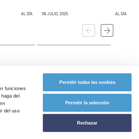
AL DÍA
06 JULIO, 2025
AL DÍA
0
Accede al apartado
personal de
es
asociaciones
remios
Contacta con nosotros
Permitir todas las cookies
er funciones
 haga del
l
Permitir la selección
den
r del uso
Rechazar