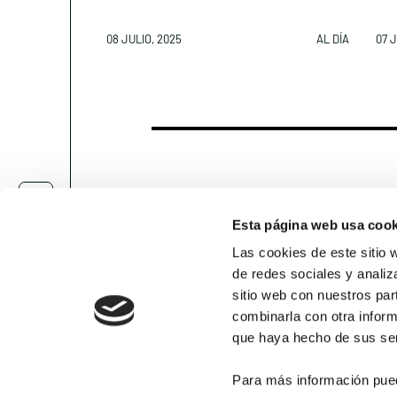
08 JULIO, 2025
AL DÍA
07 J
Enfermedades relaci
Esta página web usa cook
Las cookies de este sitio 
Contacta
de redes sociales y analiz
CÁNCER
C
sitio web con nuestros par
combinarla con otra inform
Cáncer de pulmón
que haya hecho de sus ser
Para más información pue