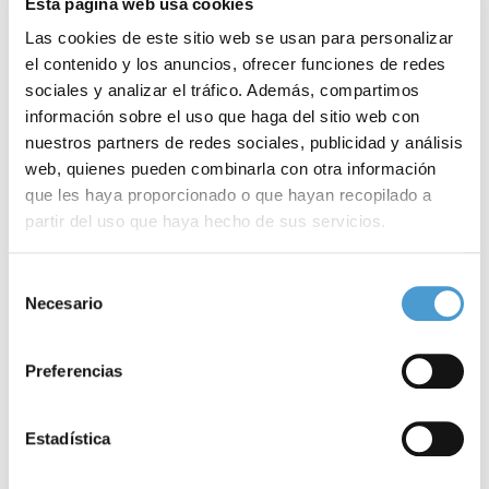
Esta página web usa cookies
Para esta ocasión, AFADECA, cuenta con las actuaciones
Las cookies de este sitio web se usan para personalizar
estelares de Chenoa, Rafa Blas (ganador de ‘La Voz’), Ruth
el contenido y los anuncios, ofrecer funciones de redes
sociales y analizar el tráfico. Además, compartimos
Lorenzo, y una serie de personajes del mundo del deporte y la
información sobre el uso que haga del sitio web con
cultura que solidariamente colaboran con esta gala y que
nuestros partners de redes sociales, publicidad y análisis
aparecen en el cartel adjunto.
web, quienes pueden combinarla con otra información
que les haya proporcionado o que hayan recopilado a
partir del uso que haya hecho de sus servicios.
Las entradas, desde 7€, estarán a disposición de todos los
Para más información puede acceder a nuestra
política
Selección
de cookies
.
interesados en el Paseo Rosales y la Administración de Loterías
Necesario
de
consentimiento
Virgen de Rio de Molina de Segura y en el Corte Inglés de Murcia,
Preferencias
los días 4 y 5 de octubre, de 12:30 a 15 y de 17 a 21:30 horas.
Noticias
Estadística