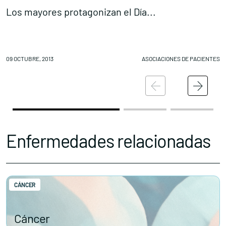
Los mayores protagonizan el Día...
A
Conócenos
Explora
09 OCTUBRE, 2013
ASOCIACIONES DE PACIENTES
09
Asociaciones
Actualidad
Nuestros premios
Accede al apartado personal de asociaciones
Enfermedades relacionadas
CÁNCER
Contacta con nosotros
Cáncer