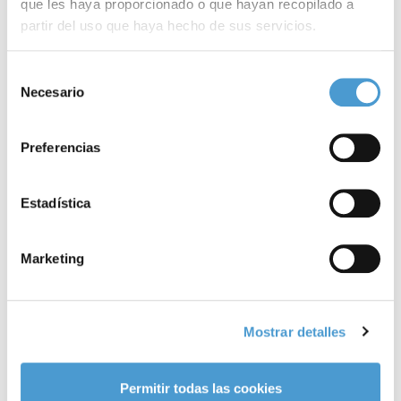
que les haya proporcionado o que hayan recopilado a
partir del uso que haya hecho de sus servicios.
23 ABRIL, 2025
AL DÍA
23
Para más información puede acceder a nuestra
política
Selección
de cookies
.
Necesario
de
consentimiento
Preferencias
Enfermedades relacionadas
Estadística
CÁNCER
Marketing
Cáncer
Mostrar detalles
Permitir todas las cookies