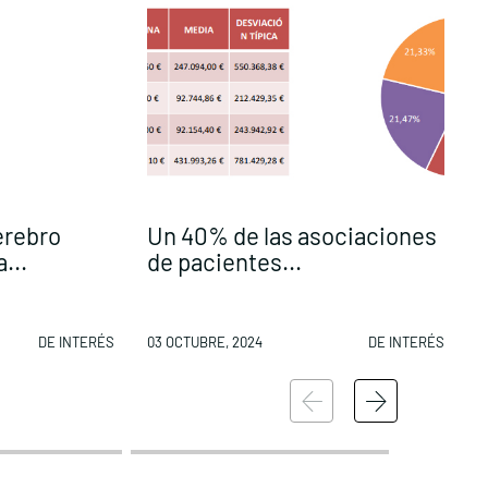
erebro
Un 40% de las asociaciones
A
...
de pacientes...
p
DE INTERÉS
03 OCTUBRE, 2024
DE INTERÉS
0