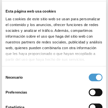
Esta página web usa cookies
Las cookies de este sitio web se usan para personalizar
el contenido y los anuncios, ofrecer funciones de redes
sociales y analizar el tráfico. Además, compartimos
información sobre el uso que haga del sitio web con
nuestros partners de redes sociales, publicidad y análisis
web, quienes pueden combinarla con otra información
que les haya proporcionado o que hayan recopilado a
partir del uso que haya hecho de sus servicios.
Para más información puede acceder a nuestra
política
Selección
Tengo hepatitis C, ¿y ahora qué?
T
de cookies
.
Necesario
de
consentimiento
Preferencias
16 NOVIEMBRE, 2019
ASOCIACIONES DE PACIENTES
15
Estadística