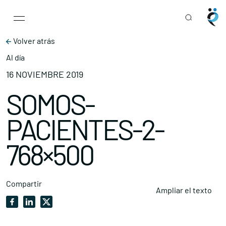
Main Navigation
Skip to content
Volver atrás
Al día
16 NOVIEMBRE 2019
SOMOS-
PACIENTES-2-
768×500
Compartir
Ampliar el texto