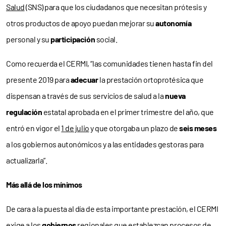
Salud
(SNS) para que los ciudadanos que necesitan prótesis y
otros productos de apoyo puedan mejorar su
autonomía
personal y su
participación
social.
Como recuerda el CERMI, “las comunidades tienen hasta fin del
presente 2019 para
adecuar
la prestación ortoprotésica que
dispensan a través de sus servicios de salud a la
nueva
regulación
estatal aprobada en el primer trimestre del año, que
entró en vigor el
1 de julio
y que otorgaba un plazo de
seis meses
a los gobiernos autonómicos y a las entidades gestoras para
actualizarla”.
Más allá de los mínimos
De cara a la puesta al día de esta importante prestación, el CERMI
exige a los
gobiernos
regionales que establezcan procesos de