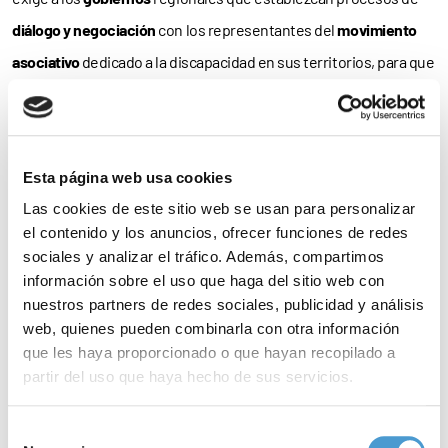
diálogo y negociación
con los representantes del
movimiento
asociativo
dedicado a la discapacidad en sus territorios, para que
el resultado sea consensuado y se encuentre plenamente
operativo el
1 de enero
de 2020.
Es más; el Comité también emplaza a las comunidades a que, en
Esta página web usa cookies
virtud de sus atribuciones, superen los
mínimos estatales
e
Las cookies de este sitio web se usan para personalizar
el contenido y los anuncios, ofrecer funciones de redes
incluyan
nuevos ítems
de artículos y productos que no están en
sociales y analizar el tráfico. Además, compartimos
la norma básica, así como que mejoren las condiciones de
información sobre el uso que haga del sitio web con
acceso
a los mismos.
nuestros partners de redes sociales, publicidad y análisis
web, quienes pueden combinarla con otra información
Como concluye el CERMI, “la prestación ortoprotésica del SNS
que les haya proporcionado o que hayan recopilado a
partir del uso que haya hecho de sus servicios.
fue revisada a comienzos de este año, introduciéndose cerca de
50 artículos nuevos
tras décadas de paralización, que la habían
Para más información puede acceder a nuestra
política
Selección
tornado
obsoleta
. Aun así, pese a la presión de nuestro Comité,