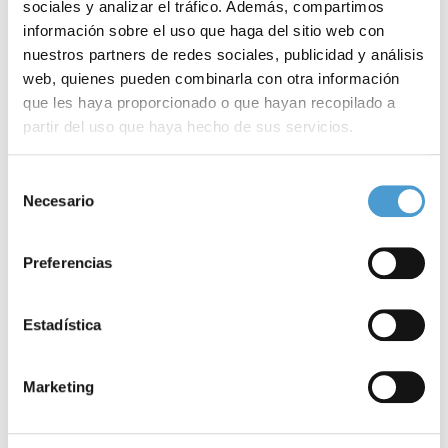
sociales y analizar el tráfico. Además, compartimos
información sobre el uso que haga del sitio web con
nuestros partners de redes sociales, publicidad y análisis
web, quienes pueden combinarla con otra información
que les haya proporcionado o que hayan recopilado a
partir del uso que haya hecho de sus servicios.
Últimos avances en el diagnóstico y...
‘
Para más información puede acceder a nuestra
política
Selección
de cookies
.
Necesario
de
consentimiento
16 JUNIO, 2025
AL DÍA
16
Preferencias
Estadística
Enfermedades relacionadas
Marketing