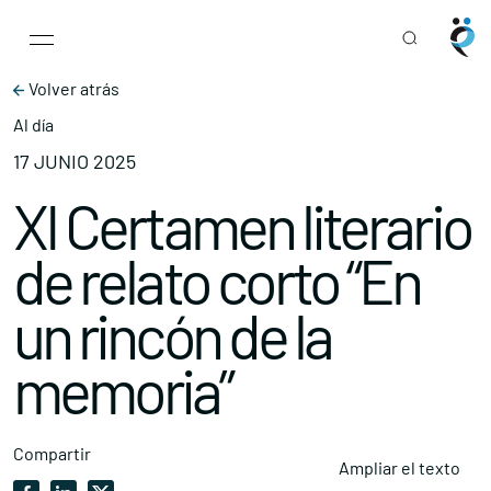
Main Navigation
Skip to content
Volver atrás
Al día
17 JUNIO 2025
XI Certamen literario
de relato corto “En
un rincón de la
memoria”
Compartir
Ampliar el texto